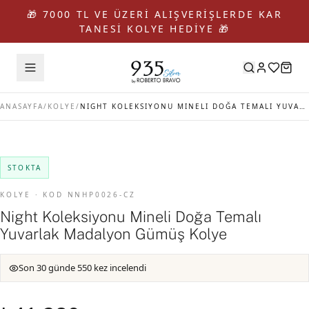
🎁 7000 TL VE ÜZERİ ALIŞVERİŞLERDE KAR
TANESİ KOLYE HEDİYE 🎁
ANASAYFA
/
KOLYE
/
NIGHT KOLEKSIYONU MINELI DOĞA TEMALI YUVARLAK MADALYON GÜMÜŞ KOLYE
STOKTA
KOLYE · KOD NNHP0026-CZ
Night Koleksiyonu Mineli Doğa Temalı
Yuvarlak Madalyon Gümüş Kolye
Son 30 günde 550 kez incelendi