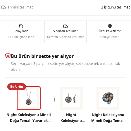
Tahmini teslimat
2 iş günü teslimat
Kolay İade
Sigortalı Teslimat
Özel Paketleme
14 Gün İçinde İade
Ücretsiz Sigortalı Teslimat
Hediye Paketi
Bu ürün bir sette yer alıyor
Seçili varyant 3 parçalık sette yer alıyor; set sepete tek paket olarak
eklenir.
Bu Ürün
+
+
Night Koleksiyonu Mineli
Night
Night Koleksiyonu
Doğa Temalı Yuvarlak
Koleksiyonu
Mineli Doğa Temalı
Madalyon Gümüş Kolye
Çiçekli Yuvarlak
Oval Gümüş Yüzük