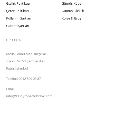
Gizlilik Politikası
Gümüş Küpe
Çerez Politikası
Gümüş Bileklik
Kullanım Şartları
Kolye & Broş
Garanti Şartları
İLETIŞIM
Molla Fenari Mah. Kılıçcılar
sokak. No:53 Çemberlitaş,
Fatih, İstanbul
Telefon
:
0212 520 03 87
Email
:
info@935byrobertobravo.com