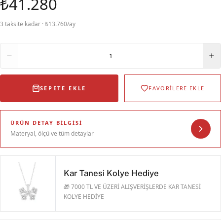
₺41.280
3 taksite kadar · ₺13.760/ay
Adet
1
SEPETE EKLE
FAVORİLERE EKLE
ÜRÜN DETAY BILGISI
Materyal, ölçü ve tüm detaylar
Kar Tanesi Kolye Hediye
🎁 7000 TL VE ÜZERİ ALIŞVERİŞLERDE KAR TANESİ
KOLYE HEDİYE