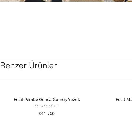
Benzer Ürünler
Eclat Pembe Gonca Gümüş Yüzük
Eclat M
SET83928R-R
₺11.760