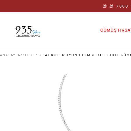
🎁 🎁 7000
GÜMÜŞ FIRSA
ANASAYFA
/
KOLYE
/
ECLAT KOLEKSIYONU PEMBE KELEBEKLI GÜM