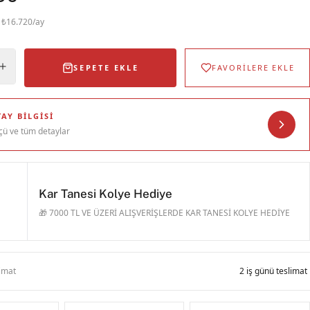
· ₺16.720/ay
SEPETE EKLE
FAVORİLERE EKLE
AY BILGISI
çü ve tüm detaylar
Kar Tanesi Kolye Hediye
🎁 7000 TL VE ÜZERİ ALIŞVERİŞLERDE KAR TANESİ KOLYE HEDİYE
limat
2 iş günü teslimat