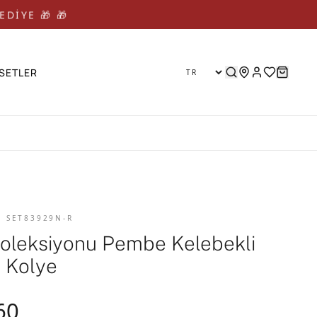
EDİYE 🎁 🎁
SETLER
D SET83929N-R
Koleksiyonu Pembe Kelebekli
 Kolye
60