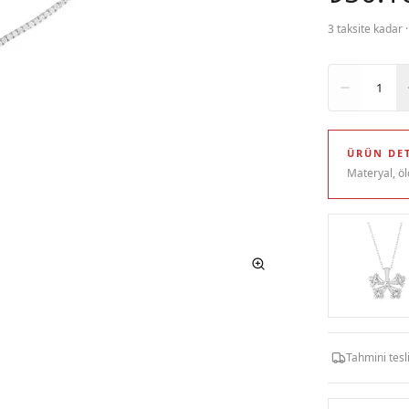
3 taksite kadar 
Adet
1
ÜRÜN DET
Materyal, öl
Tahmini tes