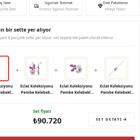
ay İade
Sigortalı Teslimat
Özel Paketleme
İçinde İade
Ücretsiz Sigortalı Teslimat
Hediye Paketi
n bir sette yer alıyor
ryant 4 parçalık sette yer alıyor; set sepete tek paket olarak eklenir.
+
+
+
ksiyonu
Eclat Koleksiyonu
Eclat Koleksiyonu
Eclat Koleksiyonu
ebekli
Pembe Kelebekli
Pembe Kelebekli
Pembe Kelebekli
olye
Gümüş Küpe
Gümüş Yüzük
Gümüş Bileklik
Set fiyatı
₺90.720
SET DETAYI