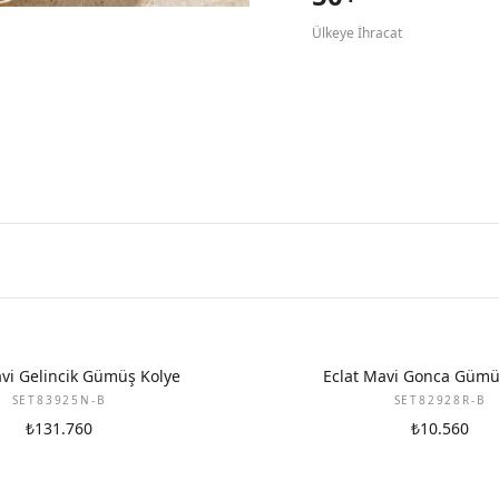
Ülkeye İhracat
avi Gelincik Gümüş Kolye
Eclat Mavi Gonca Gümü
SET83925N-B
SET82928R-B
₺131.760
₺10.560