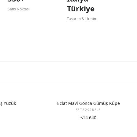
Türkiye
Satış Noktası
Tasarım & Üretim
ş Yüzük
Eclat Mavi Gonca Gümüş Küpe
SET82928E-B
₺14.640