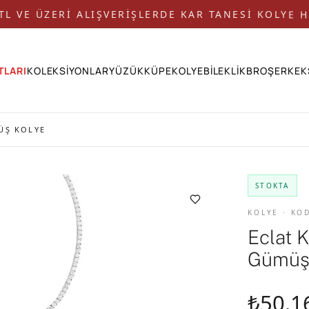
 TL VE ÜZERİ ALIŞVERİŞLERDE KAR TANESİ KOLYE H
TLARI
KOLEKSİYONLAR
YÜZÜK
KÜPE
KOLYE
BİLEKLİK
BROŞ
ERKEK
ÜŞ KOLYE
STOKTA
KOLYE · KO
Eclat 
Gümüş
₺50.1