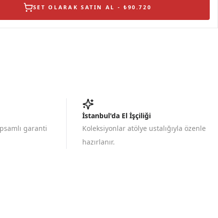
SET OLARAK SATIN AL - ₺90.720
İstanbul'da El İşçiliği
apsamlı garanti
Koleksiyonlar atölye ustalığıyla özenle
hazırlanır.