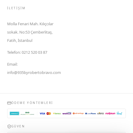
İLETIŞIM
Molla Fenari Mah. Kılıçcılar
sokak. No:53 Çemberlitaş,
Fatih, İstanbul
Telefon
:
0212 520 03 87
Email
:
info@935byrobertobravo.com
ÖDEME YÖNTEMLERI
GÜVEN