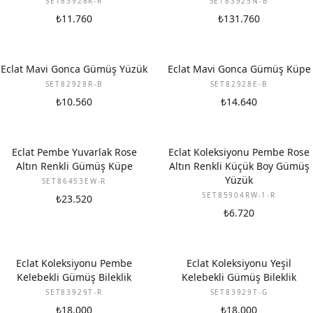
SET83928R-R
SET83925N-B
₺11.760
₺131.760
Eclat Mavi Gonca Gümüş Yüzük
Eclat Mavi Gonca Gümüş Küpe
SET82928R-B
SET82928E-B
₺10.560
₺14.640
Eclat Pembe Yuvarlak Rose
Eclat Koleksiyonu Pembe Rose
Altın Renkli Gümüş Küpe
Altın Renkli Küçük Boy Gümüş
Yüzük
SET86453EW-R
SET85904RW-1-R
₺23.520
₺6.720
Eclat Koleksiyonu Pembe
Eclat Koleksiyonu Yeşil
Kelebekli Gümüş Bileklik
Kelebekli Gümüş Bileklik
SET83929T-R
SET83929T-G
₺18.000
₺18.000