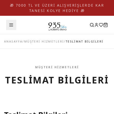
🎁 7000 TL VE ÜZERİ ALIŞVERİŞLERDE KAR
TANESİ KOLYE HEDİYE 🎁
ANASAYFA
/
MÜŞTERI HIZMETLERI
/
TESLIMAT BILGILERI
MÜŞTERI HIZMETLERI
TESLIMAT BILGILERI