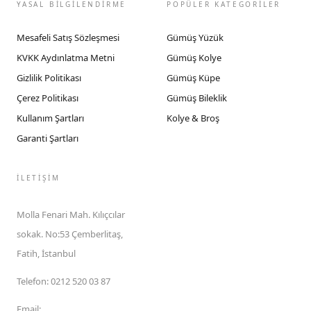
YASAL BİLGİLENDİRME
POPÜLER KATEGORİLER
Mesafeli Satış Sözleşmesi
Gümüş Yüzük
KVKK Aydınlatma Metni
Gümüş Kolye
Gizlilik Politikası
Gümüş Küpe
Çerez Politikası
Gümüş Bileklik
Kullanım Şartları
Kolye & Broş
Garanti Şartları
İLETIŞIM
Molla Fenari Mah. Kılıçcılar
sokak. No:53 Çemberlitaş,
Fatih, İstanbul
Telefon
:
0212 520 03 87
Email
: