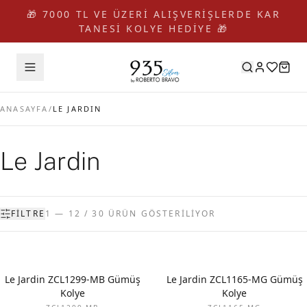
🎁 7000 TL VE ÜZERİ ALIŞVERİŞLERDE KAR
TANESİ KOLYE HEDİYE 🎁
ANASAYFA
/
LE JARDIN
Le Jardin
FILTRE
1 — 12 / 30 ÜRÜN GÖSTERİLİYOR
Le Jardin ZCL1299-MB Gümüş
Le Jardin ZCL1165-MG Gümüş
Kolye
Kolye