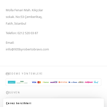
Molla Fenari Mah. Kılıçcılar
sokak. No:53 Çemberlitaş,
Fatih, İstanbul
Telefon
:
0212 520 03 87
Email
:
info@935byrobertobravo.com
ÖDEME YÖNTEMLERI
GÜVEN
935byrobertobravo.com, Ticaret Bakanlığı Elektronik Ticaret Bilgi
Çerez tercihleri
Sistemi (ETBİS)'ne kayıtlıdır.
Bilgi Almak İstiyorum