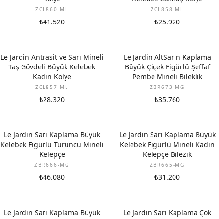
ZCL860-ML
ZCL858-ML
₺41.520
₺25.920
Le Jardin Antrasit ve Sarı Mineli
Le Jardin AltSarın Kaplama
Taş Gövdeli Büyük Kelebek
Büyük Çiçek Figürlü Şeffaf
Kadın Kolye
Pembe Mineli Bileklik
ZCL857-ML
ZBR673-MG
₺28.320
₺35.760
Le Jardin Sarı Kaplama Büyük
Le Jardin Sarı Kaplama Büyük
Kelebek Figürlü Turuncu Mineli
Kelebek Figürlü Mineli Kadın
Kelepçe
Kelepçe Bilezik
ZBR666-MG
ZBR665-MG
₺46.080
₺31.200
Le Jardin Sarı Kaplama Büyük
Le Jardin Sarı Kaplama Çok