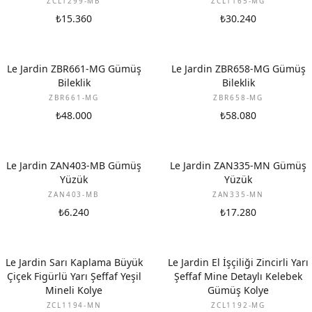
ZCL1299-MB
ZCL1165-MG
₺15.360
₺30.240
Le Jardin ZBR661-MG Gümüş
Le Jardin ZBR658-MG Gümüş
Bileklik
Bileklik
ZBR661-MG
ZBR658-MG
₺48.000
₺58.080
Le Jardin ZAN403-MB Gümüş
Le Jardin ZAN335-MN Gümüş
Yüzük
Yüzük
ZAN403-MB
ZAN335-MN
₺6.240
₺17.280
Le Jardin Sarı Kaplama Büyük
Le Jardin El İşçiliği Zincirli Yarı
Çiçek Figürlü Yarı Şeffaf Yeşil
Şeffaf Mine Detaylı Kelebek
Mineli Kolye
Gümüş Kolye
ZCL1194-MN
ZCL1192-MG