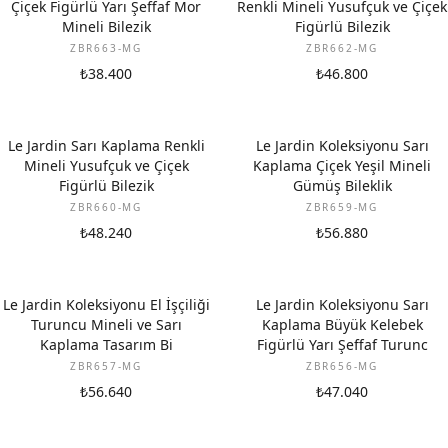
Çiçek Figürlü Yarı Şeffaf Mor
Renkli Mineli Yusufçuk ve Çiçek
Mineli Bilezik
Figürlü Bilezik
ZBR663-MG
ZBR662-MG
₺38.400
₺46.800
Le Jardin Sarı Kaplama Renkli
Le Jardin Koleksiyonu Sarı
Mineli Yusufçuk ve Çiçek
Kaplama Çiçek Yeşil Mineli
Figürlü Bilezik
Gümüş Bileklik
ZBR660-MG
ZBR659-MG
₺48.240
₺56.880
Le Jardin Koleksiyonu El İşçiliği
Le Jardin Koleksiyonu Sarı
Turuncu Mineli ve Sarı
Kaplama Büyük Kelebek
Kaplama Tasarım Bi
Figürlü Yarı Şeffaf Turunc
ZBR657-MG
ZBR656-MG
₺56.640
₺47.040