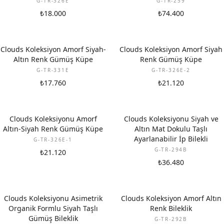
G-TR-326E
G-TR-259
₺18.000
₺74.400
Clouds Koleksiyon Amorf Siyah-
Clouds Koleksiyon Amorf Siyah
Altın Renk Gümüş Küpe
Renk Gümüş Küpe
G-TR-331E
G-TR-326E-2
₺17.760
₺21.120
Clouds Koleksiyonu Amorf
Clouds Koleksiyonu Siyah ve
Altın-Siyah Renk Gümüş Küpe
Altın Mat Dokulu Taşlı
Ayarlanabilir İp Bilekli
G-TR-326E-1
G-TR-294B
₺21.120
₺36.480
Clouds Koleksiyonu Asimetrik
Clouds Koleksiyon Amorf Altın
Organik Formlu Siyah Taşlı
Renk Bileklik
Gümüş Bileklik
G-TR-292B