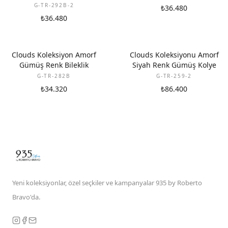
G-TR-292B-2
₺36.480
₺36.480
Clouds Koleksiyon Amorf
Clouds Koleksiyonu Amorf
Gümüş Renk Bileklik
Siyah Renk Gümüş Kolye
G-TR-282B
G-TR-259-2
₺34.320
₺86.400
Yeni koleksiyonlar, özel seçkiler ve kampanyalar 935 by Roberto
Bravo'da.