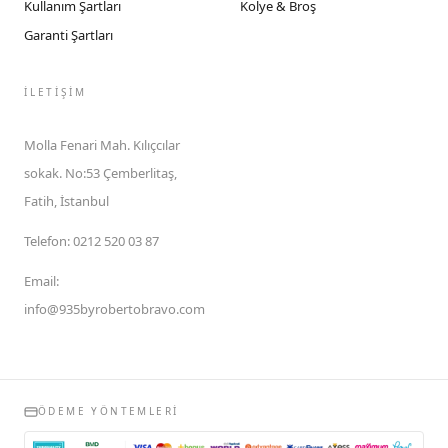
Kullanım Şartları
Kolye & Broş
Garanti Şartları
İLETIŞIM
Molla Fenari Mah. Kılıçcılar
sokak. No:53 Çemberlitaş,
Fatih, İstanbul
Telefon
:
0212 520 03 87
Email
:
info@935byrobertobravo.com
ÖDEME YÖNTEMLERI