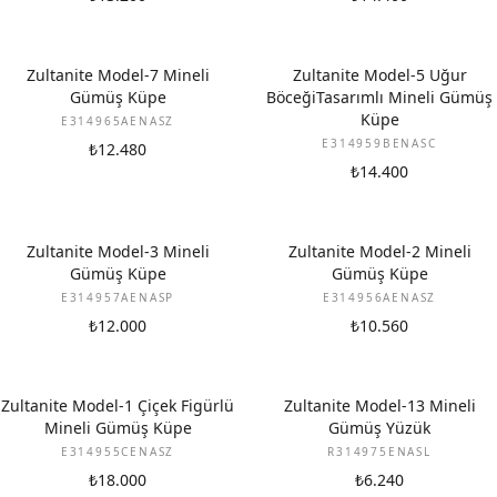
Zultanite Model-7 Mineli
Zultanite Model-5 Uğur
Gümüş Küpe
BöceğiTasarımlı Mineli Gümüş
Küpe
E314965AENASZ
E314959BENASC
₺12.480
₺14.400
Zultanite Model-3 Mineli
Zultanite Model-2 Mineli
Gümüş Küpe
Gümüş Küpe
E314957AENASP
E314956AENASZ
₺12.000
₺10.560
Zultanite Model-1 Çiçek Figürlü
Zultanite Model-13 Mineli
Mineli Gümüş Küpe
Gümüş Yüzük
E314955CENASZ
R314975ENASL
₺18.000
₺6.240