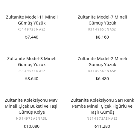
Zultanite Model-11 Mineli
Zultanite Model-7 Mineli
Gümüş Yüzük
Gümüş Yüzük
R314972ENASZ
R314965ENASZ
₺7.440
₺8.160
Zultanite Model-3 Mineli
Zultanite Model-2 Mineli
Gümüş Yüzük
Gümüş Yüzük
R314957ENASZ
R314956ENASP
₺8.640
₺6.480
Zultanite Koleksiyonu Mavi
Zultanite Koleksiyonu Sarı Renk
Mineli Çiçek Buketi ve Taşlı
Pembe Mineli Çiçek Figürlü ve
Gümüş Kolye
Taşlı Gümüş
N314975AENASL
N314972AENASZ
₺10.080
₺11.280