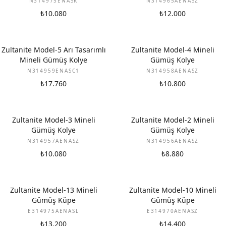
N314975ENASK
N314965AENASZ
₺10.080
₺12.000
Zultanite Model-5 Arı Tasarımlı
Zultanite Model-4 Mineli
Mineli Gümüş Kolye
Gümüş Kolye
N314959ENASC1
N314958AENASZ
₺17.760
₺10.800
Zultanite Model-3 Mineli
Zultanite Model-2 Mineli
Gümüş Kolye
Gümüş Kolye
N314957AENASZ
N314956AENASZ
₺10.080
₺8.880
Zultanite Model-13 Mineli
Zultanite Model-10 Mineli
Gümüş Küpe
Gümüş Küpe
E314975AENASL
E314970AENASZ
₺13.200
₺14.400