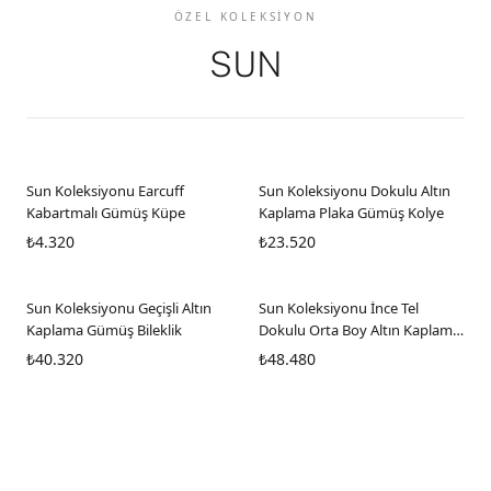
ÖZEL KOLEKSIYON
SUN
Sun Koleksiyonu Earcuff
Sun Koleksiyonu Dokulu Altın
Kabartmalı Gümüş Küpe
Kaplama Plaka Gümüş Kolye
₺4.320
₺23.520
Sun Koleksiyonu Geçişli Altın
Sun Koleksiyonu İnce Tel
Kaplama Gümüş Bileklik
Dokulu Orta Boy Altın Kaplama
Kelepçe Gümüş Bilekl
₺40.320
₺48.480