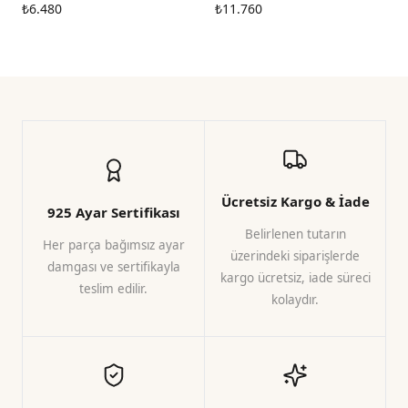
Taşlı Gümüş Zincir Bileklik
₺6.480
₺11.760
Ücretsiz Kargo & İade
925 Ayar Sertifikası
Belirlenen tutarın
Her parça bağımsız ayar
üzerindeki siparişlerde
damgası ve sertifikayla
kargo ücretsiz, iade süreci
teslim edilir.
kolaydır.