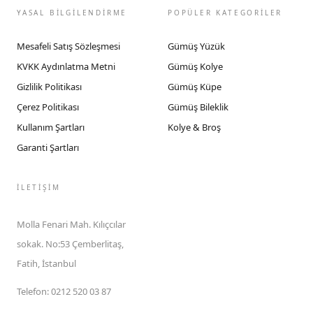
YASAL BİLGİLENDİRME
POPÜLER KATEGORİLER
Mesafeli Satış Sözleşmesi
Gümüş Yüzük
KVKK Aydınlatma Metni
Gümüş Kolye
Gizlilik Politikası
Gümüş Küpe
Çerez Politikası
Gümüş Bileklik
Kullanım Şartları
Kolye & Broş
Garanti Şartları
İLETIŞIM
Molla Fenari Mah. Kılıçcılar
sokak. No:53 Çemberlitaş,
Fatih, İstanbul
Telefon
:
0212 520 03 87