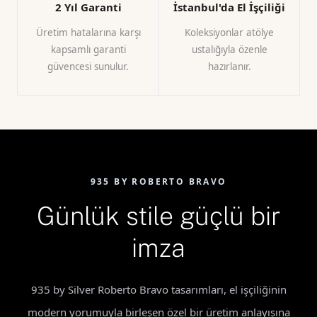
2 Yıl Garanti
İstanbul'da El İşçiliği
Üretim hatalarına karşı
Koleksiyonlar atölye
kapsamlı garanti
ustalığıyla özenle
güvencesi sunulur.
hazırlanır.
935 BY ROBERTO BRAVO
Günlük stile güçlü bir
imza
935 by Silver Roberto Bravo tasarımları, el işçiliğinin
modern yorumuyla birleşen özel bir üretim anlayışına