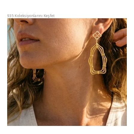
935 Koleksiyonlarını Keşfet
Flower Of Life
Global Warming
Monarch Butterfly
Black Magic
Dream Jungle