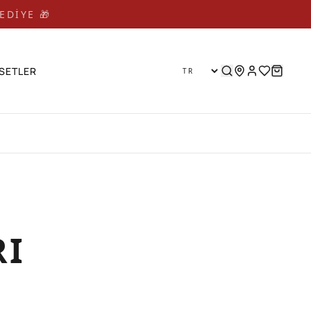
EDİYE 🎁 🎁
SETLER
RI