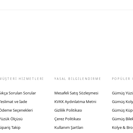
MÜŞTERİ HİZMETLERİ
YASAL BİLGİLENDİRME
POPÜLER 
Sıkça Sorulan Sorular
Mesafeli Satış Sözleşmesi
Gümüş Yüz
Teslimat ve İade
KVKK Aydınlatma Metni
Gümüş Kol
Ödeme Seçenekleri
Gizlilik Politikası
Gümüş Küp
Yüzük Ölçüsü
Çerez Politikası
Gümüş Bilek
Sipariş Takip
Kullanım Şartları
Kolye & Bro