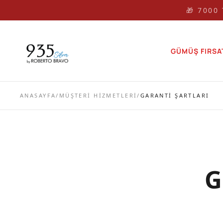
🎁 🎁 7000
GÜMÜŞ FIRSA
ANASAYFA
/
MÜŞTERI HIZMETLERI
/
GARANTI ŞARTLARI
G