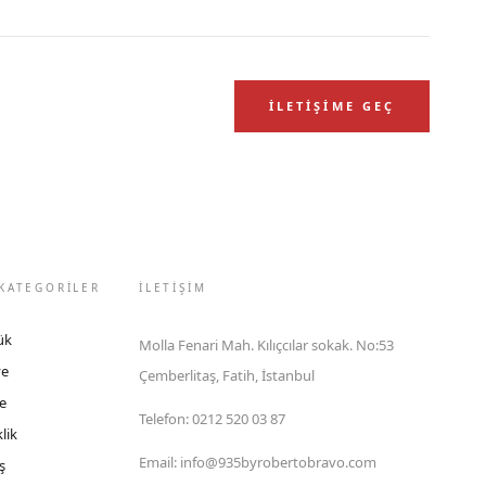
İLETIŞIME GEÇ
KATEGORİLER
İLETIŞIM
ük
Molla Fenari Mah. Kılıçcılar sokak. No:53
ye
Çemberlitaş, Fatih, İstanbul
e
Telefon
:
0212 520 03 87
lik
Email
:
info@935byrobertobravo.com
ş