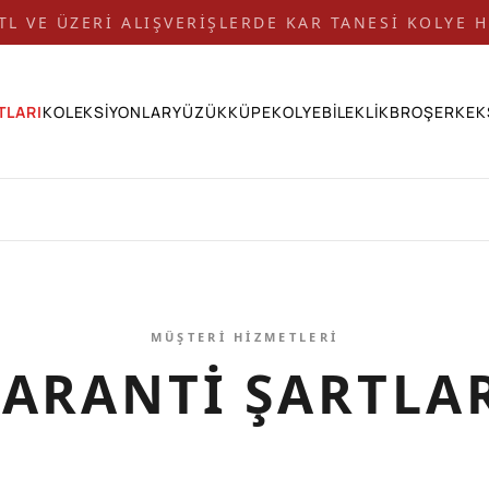
 TL VE ÜZERİ ALIŞVERİŞLERDE KAR TANESİ KOLYE H
TLARI
KOLEKSİYONLAR
YÜZÜK
KÜPE
KOLYE
BİLEKLİK
BROŞ
ERKEK
MÜŞTERI HIZMETLERI
ARANTI ŞARTLA