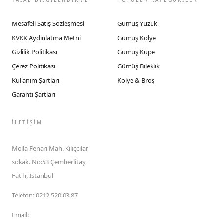
YASAL BİLGİLENDİRME
POPÜLER KATEGORİLER
Mesafeli Satış Sözleşmesi
Gümüş Yüzük
KVKK Aydınlatma Metni
Gümüş Kolye
Gizlilik Politikası
Gümüş Küpe
Çerez Politikası
Gümüş Bileklik
Kullanım Şartları
Kolye & Broş
Garanti Şartları
İLETIŞIM
Molla Fenari Mah. Kılıçcılar
sokak. No:53 Çemberlitaş,
Fatih, İstanbul
Telefon
:
0212 520 03 87
Email
: