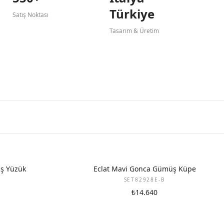
Türkiye
Satış Noktası
Tasarım & Üretim
ş Yüzük
Eclat Mavi Gonca Gümüş Küpe
SET82928E-B
₺14.640