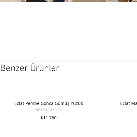
Benzer Ürünler
Eclat Pembe Gonca Gümüş Yüzük
Eclat M
SET83928R-R
₺11.760