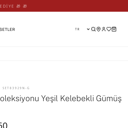
EDİYE 🎁 🎁
SETLER
D SET83929N-G
Koleksiyonu Yeşil Kelebekli Gümüş
60