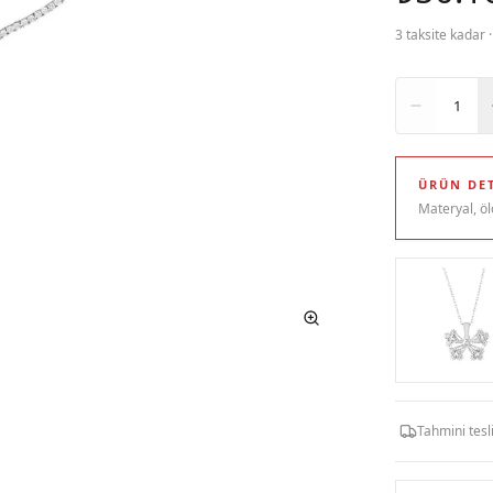
3 taksite kadar 
Adet
1
ÜRÜN DET
Materyal, öl
Tahmini tes