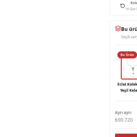
Kol
14 Gün 
Bu ürü
Seçili va
Bu Ürün
Eclat Kole
Yeşil Kel
Gümüş K
Ayrı ayrı
₺90.720