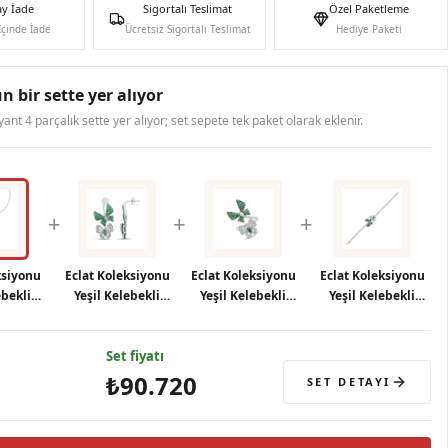
ay İade
Sigortalı Teslimat
Özel Paketleme
İçinde İade
Ücretsiz Sigortalı Teslimat
Hediye Paketi
n bir sette yer alıyor
ryant 4 parçalık sette yer alıyor; set sepete tek paket olarak eklenir.
+
+
+
ksiyonu
Eclat Koleksiyonu
Eclat Koleksiyonu
Eclat Koleksiyonu
ebekli
Yeşil Kelebekli
Yeşil Kelebekli
Yeşil Kelebekli
olye
Gümüş Küpe
Gümüş Yüzük
Gümüş Bileklik
Set fiyatı
₺90.720
SET DETAYI