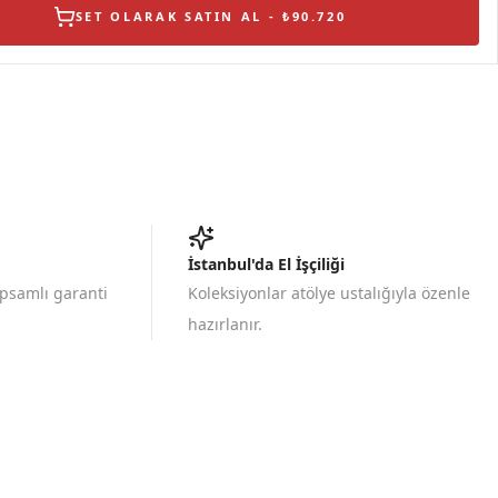
SET OLARAK SATIN AL - ₺90.720
İstanbul'da El İşçiliği
apsamlı garanti
Koleksiyonlar atölye ustalığıyla özenle
hazırlanır.