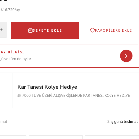
· ₺16.720/ay
SEPETE EKLE
FAVORİLERE EKLE
AY BILGISI
çü ve tüm detaylar
Kar Tanesi Kolye Hediye
🎁 7000 TL VE ÜZERİ ALIŞVERİŞLERDE KAR TANESİ KOLYE HEDİYE
limat
2 iş günü teslimat