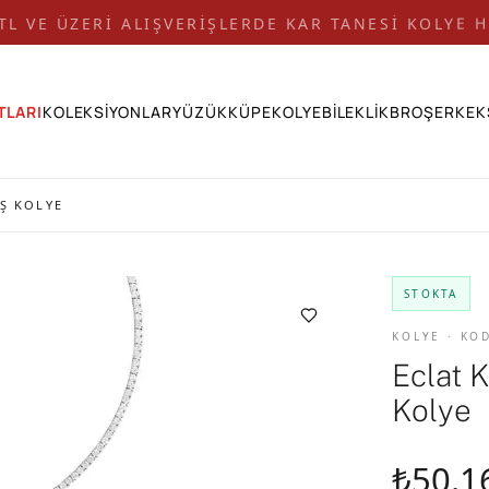
 TL VE ÜZERİ ALIŞVERİŞLERDE KAR TANESİ KOLYE H
TLARI
KOLEKSİYONLAR
YÜZÜK
KÜPE
KOLYE
BİLEKLİK
BROŞ
ERKEK
Ş KOLYE
STOKTA
KOLYE · KO
Eclat 
Kolye
₺50.1