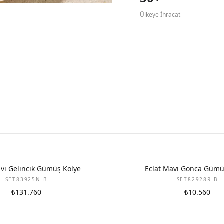
Ülkeye İhracat
avi Gelincik Gümüş Kolye
Eclat Mavi Gonca Gümü
SET83925N-B
SET82928R-B
₺131.760
₺10.560