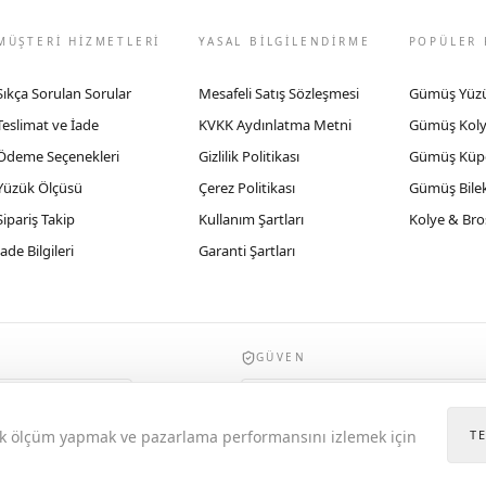
MÜŞTERİ HİZMETLERİ
YASAL BİLGİLENDİRME
POPÜLER 
Sıkça Sorulan Sorular
Mesafeli Satış Sözleşmesi
Gümüş Yüz
Teslimat ve İade
KVKK Aydınlatma Metni
Gümüş Kol
Ödeme Seçenekleri
Gizlilik Politikası
Gümüş Küp
Yüzük Ölçüsü
Çerez Politikası
Gümüş Bilek
Sipariş Takip
Kullanım Şartları
Kolye & Bro
İade Bilgileri
Garanti Şartları
GÜVEN
935byrobertobravo.com, Ticaret Bakanlığı E
itik ölçüm yapmak ve pazarlama performansını izlemek için
T