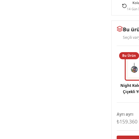
Kol
14 Gün 
Bu ürü
Seçili va
Bu Ürün
Night Kol
Çiçekli 
Gümüş
Ayrı ayrı
₺159.360