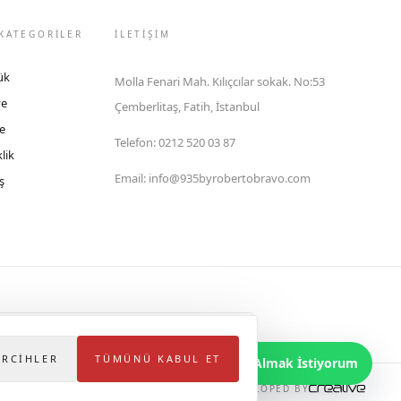
KATEGORİLER
İLETIŞIM
ük
Molla Fenari Mah. Kılıçcılar sokak. No:53
ye
Çemberlitaş, Fatih, İstanbul
e
Telefon
:
0212 520 03 87
lik
Email
:
info@935byrobertobravo.com
ş
lektronik Ticaret Bilgi Sistemi (ETBİS)'ne kayıtlıdır.
ERCIHLER
TÜMÜNÜ KABUL ET
Bilgi Almak İstiyorum
DEVELOPED BY