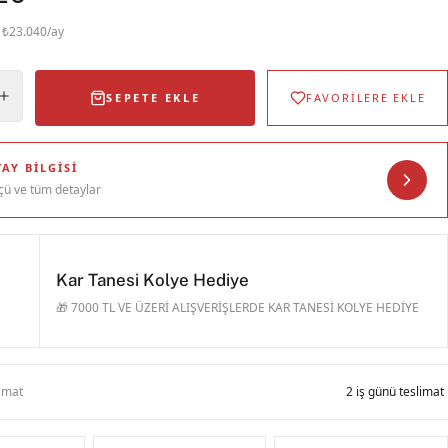
· ₺23.040/ay
SEPETE EKLE
FAVORİLERE EKLE
AY BILGISI
çü ve tüm detaylar
Kar Tanesi Kolye Hediye
🎁 7000 TL VE ÜZERİ ALIŞVERİŞLERDE KAR TANESİ KOLYE HEDİYE
limat
2 iş günü teslimat