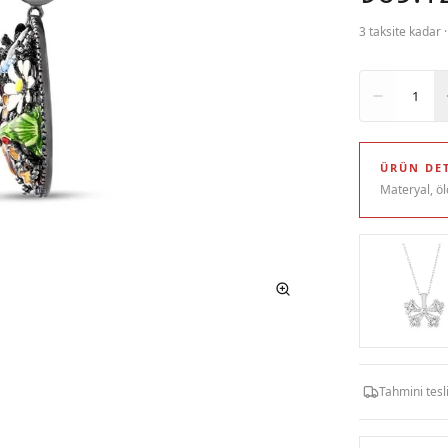
3 taksite kadar 
Adet
1
ÜRÜN DET
Materyal, öl
Tahmini tes