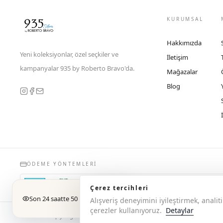
KURUMSAL
Hakkımızda
Yeni koleksiyonlar, özel seçkiler ve
İletişim
kampanyalar 935 by Roberto Bravo'da.
Mağazalar
Blog
ÖDEME YÖNTEMLERI
Çerez tercihleri
Son 24 saatte 50 kişi baktı
Alışveriş deneyimini iyileştirmek, anal
çerezler kullanıyoruz.
Detaylar
© 2026 Copyright 935 by Roberto Bravo