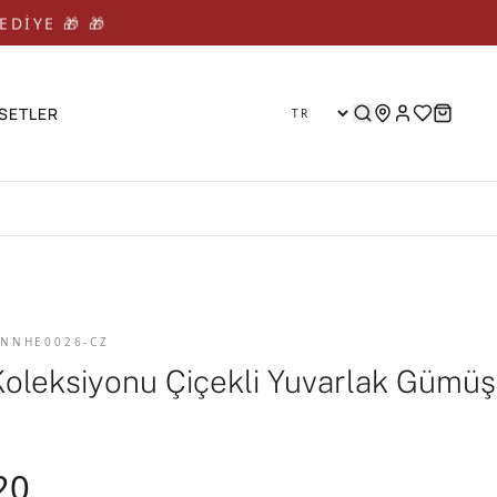
EDİYE 🎁 🎁
SETLER
 NNHE0026-CZ
Koleksiyonu Çiçekli Yuvarlak Gümüş
20