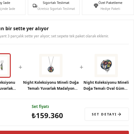
ay İade
Sigortalı Teslimat
Özel Paketleme
İçinde İade
Ücretsiz Sigortalı Teslimat
Hediye Paketi
n bir sette yer alıyor
ryant 3 parçalık sette yer alıyor; set sepete tek paket olarak eklenir.
+
+
eksiyonu
Night Koleksiyonu Mineli Doğa
Night Koleksiyonu Mineli
Yuvarlak
Temalı Yuvarlak Madalyon
Doğa Temalı Oval Gümüş
 Küpe
Gümüş Kolye
Yüzük
Set fiyatı
₺159.360
SET DETAYI