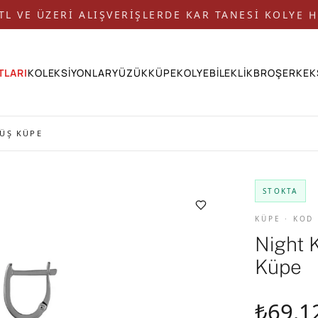
 TL VE ÜZERİ ALIŞVERİŞLERDE KAR TANESİ KOLYE H
TLARI
KOLEKSİYONLAR
YÜZÜK
KÜPE
KOLYE
BİLEKLİK
BROŞ
ERKEK
ÜŞ KÜPE
STOKTA
KÜPE · KOD
Night 
Küpe
₺69.1