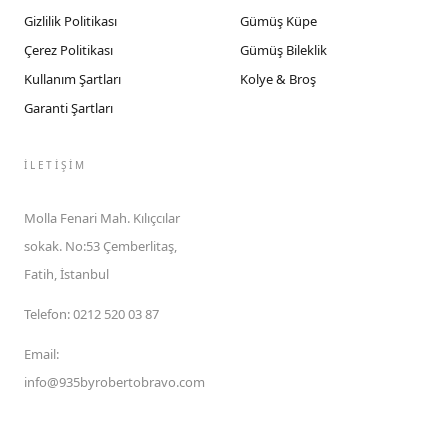
Gizlilik Politikası
Gümüş Küpe
Çerez Politikası
Gümüş Bileklik
Kullanım Şartları
Kolye & Broş
Garanti Şartları
İLETIŞIM
Molla Fenari Mah. Kılıçcılar
sokak. No:53 Çemberlitaş,
Fatih, İstanbul
Telefon
:
0212 520 03 87
Email
:
info@935byrobertobravo.com