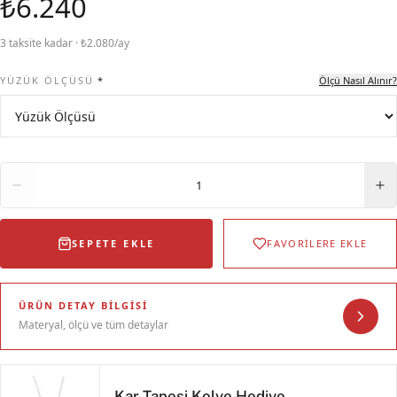
₺6.240
3 taksite kadar · ₺2.080/ay
YÜZÜK ÖLÇÜSÜ
*
Ölçü Nasıl Alınır?
Adet
1
SEPETE EKLE
FAVORİLERE EKLE
ÜRÜN DETAY BILGISI
Materyal, ölçü ve tüm detaylar
Kar Tanesi Kolye Hediye