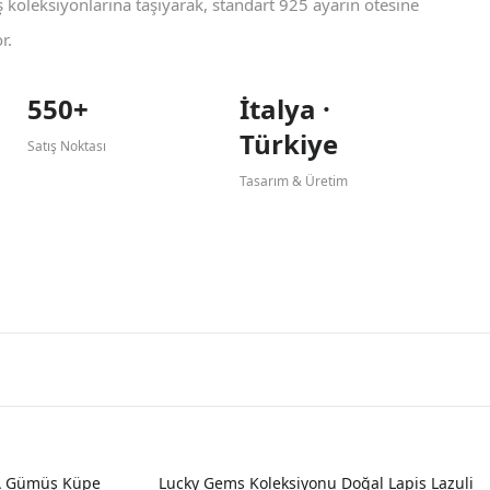
koleksiyonlarına taşıyarak, standart 925 ayarın ötesine
r.
550+
İtalya ·
Türkiye
Satış Noktası
Tasarım & Üretim
A Gümüş Küpe
Lucky Gems Koleksiyonu Doğal Lapis Lazuli