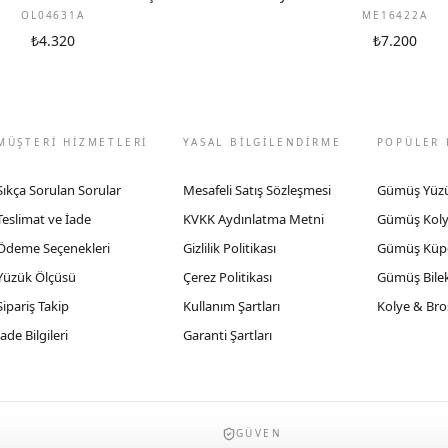
OL04631A
ME16422A
₺4.320
₺7.200
MÜŞTERİ HİZMETLERİ
YASAL BİLGİLENDİRME
POPÜLER 
Sıkça Sorulan Sorular
Mesafeli Satış Sözleşmesi
Gümüş Yüz
Teslimat ve İade
KVKK Aydınlatma Metni
Gümüş Kol
Ödeme Seçenekleri
Gizlilik Politikası
Gümüş Küp
Yüzük Ölçüsü
Çerez Politikası
Gümüş Bilek
Sipariş Takip
Kullanım Şartları
Kolye & Bro
İade Bilgileri
Garanti Şartları
GÜVEN