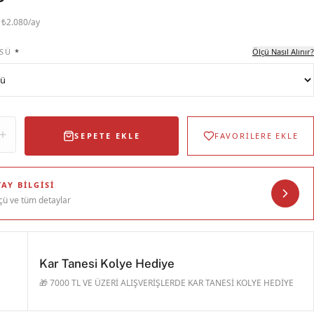
· ₺2.080/ay
SÜ
*
Ölçü Nasıl Alınır?
SEPETE EKLE
FAVORİLERE EKLE
AY BILGISI
çü ve tüm detaylar
Kar Tanesi Kolye Hediye
🎁 7000 TL VE ÜZERİ ALIŞVERİŞLERDE KAR TANESİ KOLYE HEDİYE