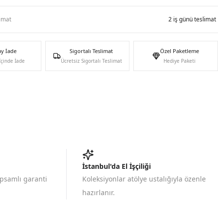
limat
2 iş günü teslimat
ay İade
Sigortalı Teslimat
Özel Paketleme
İçinde İade
Ücretsiz Sigortalı Teslimat
Hediye Paketi
İstanbul'da El İşçiliği
apsamlı garanti
Koleksiyonlar atölye ustalığıyla özenle
hazırlanır.