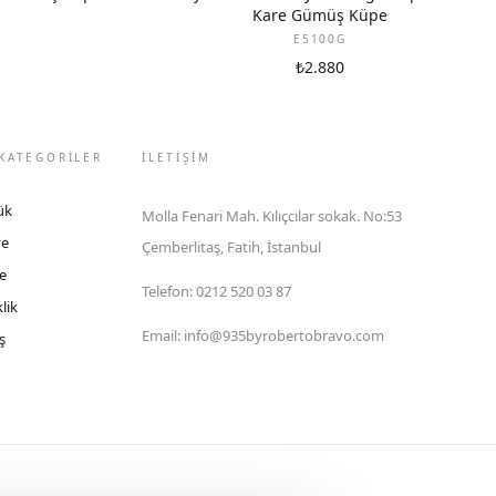
Kare Gümüş Küpe
E5100G
₺2.880
KATEGORİLER
İLETIŞIM
ük
Molla Fenari Mah. Kılıçcılar sokak. No:53
ye
Çemberlitaş, Fatih, İstanbul
e
Telefon
:
0212 520 03 87
lik
Email
:
info@935byrobertobravo.com
ş