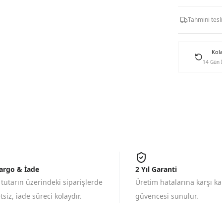
Tahmini tes
Kol
14 Gün 
Kargo & İade
2 Yıl Garanti
 tutarın üzerindeki siparişlerde
Üretim hatalarına karşı k
siz, iade süreci kolaydır.
güvencesi sunulur.