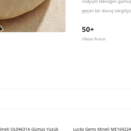
rodyum tekniğini gümüş 
geçen bir duruş sergiliyo
50+
Ülkeye İhracat
ineli OL04631A Gümüş Yüzük
Lucky Gems Mineli ME16422