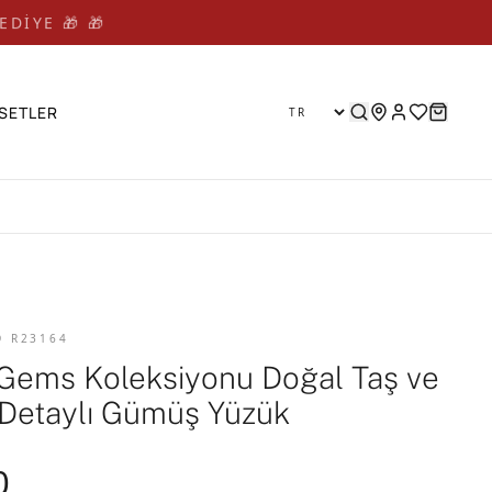
EDİYE 🎁 🎁
SETLER
D R23164
Gems Koleksiyonu Doğal Taş ve
 Detaylı Gümüş Yüzük
0