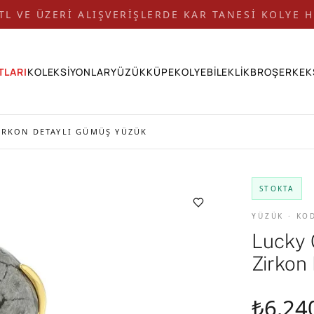
 TL VE ÜZERİ ALIŞVERİŞLERDE KAR TANESİ KOLYE H
TLARI
KOLEKSİYONLAR
YÜZÜK
KÜPE
KOLYE
BİLEKLİK
BROŞ
ERKEK
IRKON DETAYLI GÜMÜŞ YÜZÜK
STOKTA
YÜZÜK · KO
Lucky 
Zirkon
₺6.24