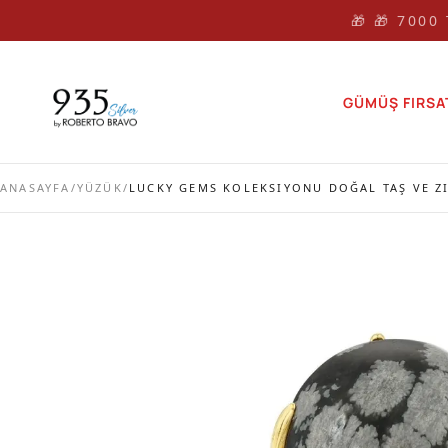
🎁 🎁 7000
GÜMÜŞ FIRSA
ANASAYFA
/
YÜZÜK
/
LUCKY GEMS KOLEKSIYONU DOĞAL TAŞ VE Z