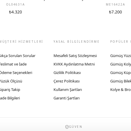
OL04631A
ME16422A
₺4.320
₺7.200
MÜŞTERİ HİZMETLERİ
YASAL BİLGİLENDİRME
POPÜLER 
Sıkça Sorulan Sorular
Mesafeli Satış Sözleşmesi
Gümüş Yüz
Teslimat ve İade
KVKK Aydınlatma Metni
Gümüş Kol
Ödeme Seçenekleri
Gizlilik Politikası
Gümüş Küp
Yüzük Ölçüsü
Çerez Politikası
Gümüş Bilek
Sipariş Takip
Kullanım Şartları
Kolye & Bro
İade Bilgileri
Garanti Şartları
GÜVEN