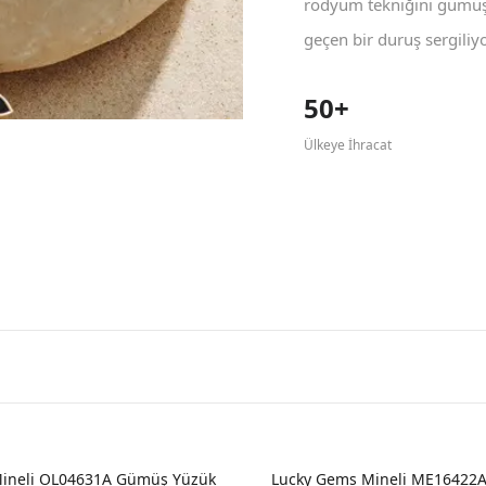
rodyum tekniğini gümüş 
geçen bir duruş sergiliyo
50+
Ülkeye İhracat
ineli OL04631A Gümüş Yüzük
Lucky Gems Mineli ME16422