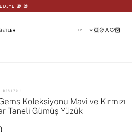
EDİYE 🎁 🎁
SETLER
D R23170-1
Gems Koleksiyonu Mavi ve Kırmızı
Kar Taneli Gümüş Yüzük
0