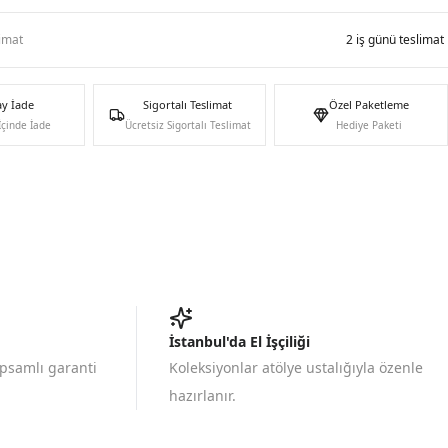
limat
2 iş günü teslimat
ay İade
Sigortalı Teslimat
Özel Paketleme
İçinde İade
Ücretsiz Sigortalı Teslimat
Hediye Paketi
İstanbul'da El İşçiliği
apsamlı garanti
Koleksiyonlar atölye ustalığıyla özenle
hazırlanır.