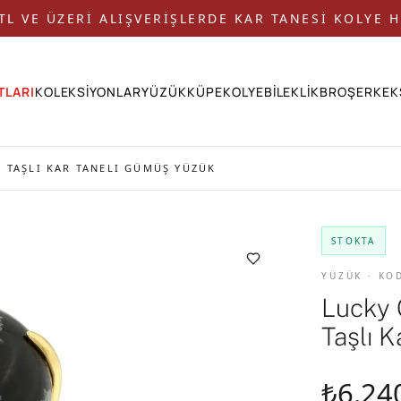
 TL VE ÜZERİ ALIŞVERİŞLERDE KAR TANESİ KOLYE H
TLARI
KOLEKSİYONLAR
YÜZÜK
KÜPE
KOLYE
BİLEKLİK
BROŞ
ERKEK
 TAŞLI KAR TANELI GÜMÜŞ YÜZÜK
STOKTA
YÜZÜK · KO
Lucky 
Taşlı 
₺6.24