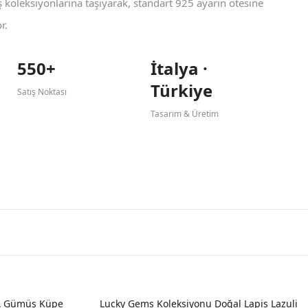
koleksiyonlarına taşıyarak, standart 925 ayarın ötesine
r.
550+
İtalya ·
Türkiye
Satış Noktası
Tasarım & Üretim
A Gümüş Küpe
Lucky Gems Koleksiyonu Doğal Lapis Lazuli