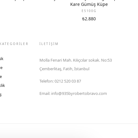
Kare Gümüş Küpe
E5100G
₺2.880
KATEGORİLER
İLETIŞIM
ük
Molla Fenari Mah. Kılıçcılar sokak. No:53
ye
Çemberlitaş, Fatih, İstanbul
e
Telefon
:
0212 520 03 87
lik
Email
:
info@935byrobertobravo.com
ş