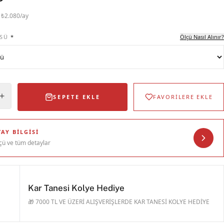
· ₺2.080/ay
SÜ
*
Ölçü Nasıl Alınır?
SEPETE EKLE
FAVORİLERE EKLE
AY BILGISI
çü ve tüm detaylar
Kar Tanesi Kolye Hediye
🎁 7000 TL VE ÜZERİ ALIŞVERİŞLERDE KAR TANESİ KOLYE HEDİYE