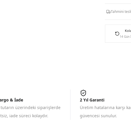
Tahmini tes
Kol
14 Gün 
Kargo & İade
2 Yıl Garanti
 tutarın üzerindeki siparişlerde
Üretim hatalarına karşı k
siz, iade süreci kolaydır.
güvencesi sunulur.