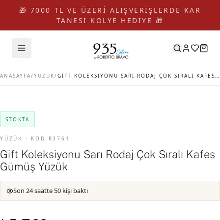
🎁 7000 TL VE ÜZERİ ALIŞVERİŞLERDE KAR
TANESİ KOLYE HEDİYE 🎁
ANASAYFA
/
YÜZÜK
/
GIFT KOLEKSIYONU SARI RODAJ ÇOK SIRALI KAFES GÜMÜŞ YÜZÜK
STOKTA
YÜZÜK · KOD R3761
Gift Koleksiyonu Sarı Rodaj Çok Sıralı Kafes
Gümüş Yüzük
Son 24 saatte 50 kişi baktı