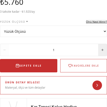
₺5.760
3 taksite kadar · ₺1.920/ay
YÜZÜK ÖLÇÜSÜ
*
Ölçü Nasıl Alınır?
Adet
1
SEPETE EKLE
FAVORİLERE EKLE
ÜRÜN DETAY BILGISI
Materyal, ölçü ve tüm detaylar
Kar Tanesi Kolye Hediye