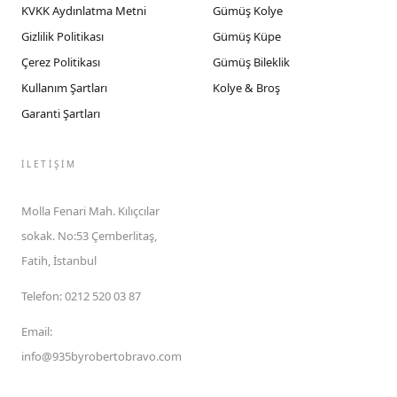
KVKK Aydınlatma Metni
Gümüş Kolye
Gizlilik Politikası
Gümüş Küpe
Çerez Politikası
Gümüş Bileklik
Kullanım Şartları
Kolye & Broş
Garanti Şartları
İLETIŞIM
Molla Fenari Mah. Kılıçcılar
sokak. No:53 Çemberlitaş,
Fatih, İstanbul
Telefon
:
0212 520 03 87
Email
:
info@935byrobertobravo.com