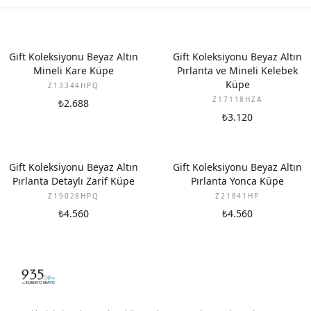
YENI
YENI
Gift Koleksiyonu Beyaz Altın
Gift Koleksiyonu Beyaz Altın
Mineli Kare Küpe
Pırlanta ve Mineli Kelebek
Küpe
Z13344HPQ
Z17118HZA
₺2.688
₺3.120
YENI
YENI
Gift Koleksiyonu Beyaz Altın
Gift Koleksiyonu Beyaz Altın
Pırlanta Detaylı Zarif Küpe
Pırlanta Yonca Küpe
Z19028HPQ
Z21841HP
₺4.560
₺4.560