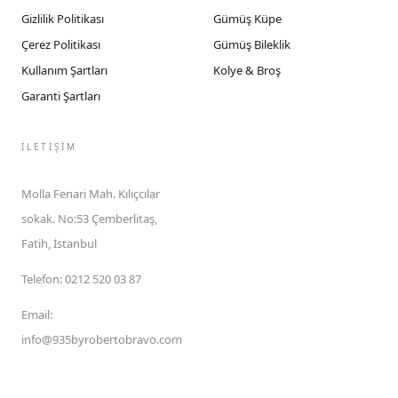
Gizlilik Politikası
Gümüş Küpe
Çerez Politikası
Gümüş Bileklik
Kullanım Şartları
Kolye & Broş
Garanti Şartları
İLETIŞIM
Molla Fenari Mah. Kılıçcılar
sokak. No:53 Çemberlitaş,
Fatih, İstanbul
Telefon
:
0212 520 03 87
Email
:
info@935byrobertobravo.com