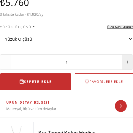
₺5.760
3 taksite kadar · ₺1.920/ay
YÜZÜK ÖLÇÜSÜ
*
Ölçü Nasıl Alınır?
Adet
1
SEPETE EKLE
FAVORİLERE EKLE
ÜRÜN DETAY BILGISI
Materyal, ölçü ve tüm detaylar
Kar Tanesi Kolye Hediye