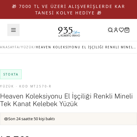
🎁 7000 TL VE ÜZERİ ALIŞVERİŞLERDE KAR
TANESİ KOLYE HEDİYE 🎁
ANASAYFA
/
YÜZÜK
/
HEAVEN KOLEKSIYONU EL İŞÇILIĞI RENKLI MINELI TEK KANAT KELEBEK YÜZÜK
STOKTA
YÜZÜK · KOD MT2570-R
Heaven Koleksiyonu El İşçiliği Renkli Mineli
Tek Kanat Kelebek Yüzük
Son 24 saatte 50 kişi baktı