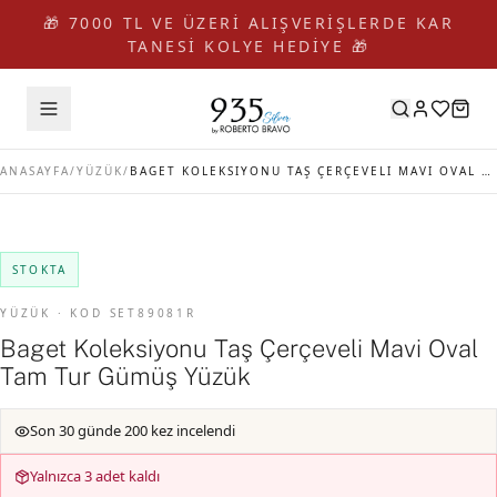
🎁 7000 TL VE ÜZERİ ALIŞVERİŞLERDE KAR
TANESİ KOLYE HEDİYE 🎁
ANASAYFA
/
YÜZÜK
/
BAGET KOLEKSIYONU TAŞ ÇERÇEVELI MAVI OVAL TAM TUR GÜMÜŞ YÜZÜK
STOKTA
YÜZÜK · KOD SET89081R
Baget Koleksiyonu Taş Çerçeveli Mavi Oval
Tam Tur Gümüş Yüzük
Son 30 günde 200 kez incelendi
Yalnızca 3 adet kaldı