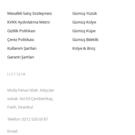
Mesafeli Satış Sözleşmesi
Gümüş Yüzük
KVKK Aydınlatma Metni
Gümüş Kolye
Gizlilik Politikası
Gümüş Küpe
Çerez Politikası
Gümüş Bileklik
Kullanım Şartları
Kolye & Broş
Garanti Şartları
İLETIŞIM
Molla Fenari Mah. Kılıçcılar
sokak. No:53 Çemberlitaş,
Fatih, İstanbul
Telefon
:
0212 520 03 87
Email
: