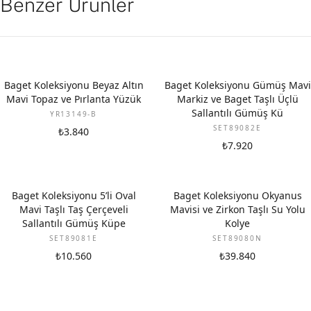
Benzer Ürünler
YENI
Baget Koleksiyonu Beyaz Altın
Baget Koleksiyonu Gümüş Mavi
Mavi Topaz ve Pırlanta Yüzük
Markiz ve Baget Taşlı Üçlü
Sallantılı Gümüş Kü
YR13149-B
SET89082E
₺3.840
₺7.920
Baget Koleksiyonu 5’li Oval
Baget Koleksiyonu Okyanus
Mavi Taşlı Taş Çerçeveli
Mavisi ve Zirkon Taşlı Su Yolu
Sallantılı Gümüş Küpe
Kolye
SET89081E
SET89080N
₺10.560
₺39.840