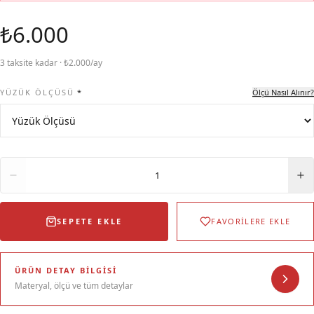
₺6.000
3 taksite kadar · ₺2.000/ay
YÜZÜK ÖLÇÜSÜ
*
Ölçü Nasıl Alınır?
Adet
1
SEPETE EKLE
FAVORİLERE EKLE
ÜRÜN DETAY BILGISI
Materyal, ölçü ve tüm detaylar