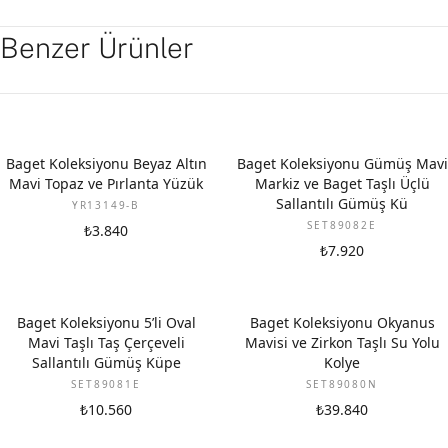
Benzer Ürünler
YENI
Baget Koleksiyonu Beyaz Altın
Baget Koleksiyonu Gümüş Mavi
Mavi Topaz ve Pırlanta Yüzük
Markiz ve Baget Taşlı Üçlü
Sallantılı Gümüş Kü
YR13149-B
SET89082E
₺3.840
₺7.920
Baget Koleksiyonu 5’li Oval
Baget Koleksiyonu Okyanus
Mavi Taşlı Taş Çerçeveli
Mavisi ve Zirkon Taşlı Su Yolu
Sallantılı Gümüş Küpe
Kolye
SET89081E
SET89080N
₺10.560
₺39.840