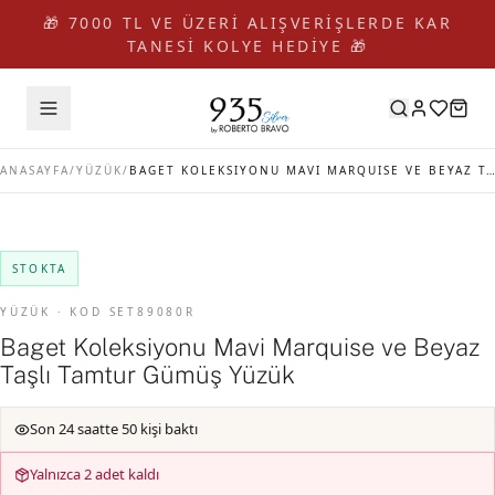
🎁 7000 TL VE ÜZERİ ALIŞVERİŞLERDE KAR
TANESİ KOLYE HEDİYE 🎁
ANASAYFA
/
YÜZÜK
/
BAGET KOLEKSIYONU MAVI MARQUISE VE BEYAZ TAŞLI TAMTUR GÜMÜŞ YÜZÜK
STOKTA
YÜZÜK · KOD SET89080R
Baget Koleksiyonu Mavi Marquise ve Beyaz
Taşlı Tamtur Gümüş Yüzük
Son 24 saatte 50 kişi baktı
Yalnızca 2 adet kaldı