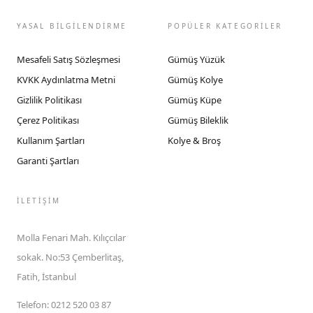
YASAL BİLGİLENDİRME
POPÜLER KATEGORİLER
Mesafeli Satış Sözleşmesi
Gümüş Yüzük
KVKK Aydınlatma Metni
Gümüş Kolye
Gizlilik Politikası
Gümüş Küpe
Çerez Politikası
Gümüş Bileklik
Kullanım Şartları
Kolye & Broş
Garanti Şartları
İLETIŞIM
Molla Fenari Mah. Kılıçcılar
sokak. No:53 Çemberlitaş,
Fatih, İstanbul
Telefon
:
0212 520 03 87