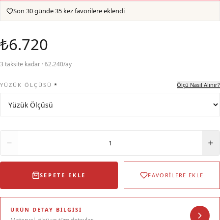
Son 30 günde 35 kez favorilere eklendi
₺6.720
3 taksite kadar · ₺2.240/ay
YÜZÜK ÖLÇÜSÜ
*
Ölçü Nasıl Alınır?
Adet
1
SEPETE EKLE
FAVORİLERE EKLE
ÜRÜN DETAY BILGISI