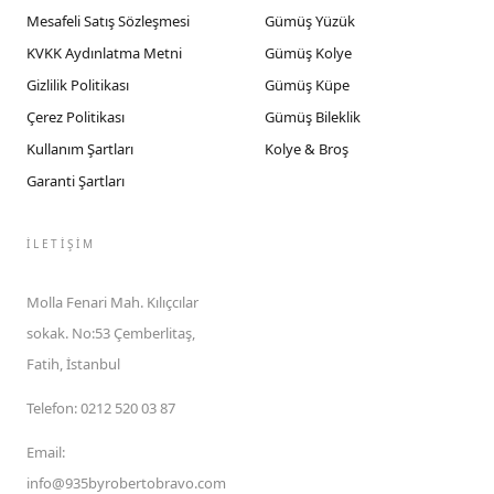
Mesafeli Satış Sözleşmesi
Gümüş Yüzük
KVKK Aydınlatma Metni
Gümüş Kolye
Gizlilik Politikası
Gümüş Küpe
Çerez Politikası
Gümüş Bileklik
Kullanım Şartları
Kolye & Broş
Garanti Şartları
İLETIŞIM
Molla Fenari Mah. Kılıçcılar
sokak. No:53 Çemberlitaş,
Fatih, İstanbul
Telefon
:
0212 520 03 87
Email
:
info@935byrobertobravo.com