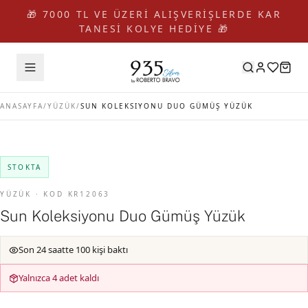
🎁 7000 TL VE ÜZERİ ALIŞVERİŞLERDE KAR
TANESİ KOLYE HEDİYE 🎁
ANASAYFA
/
YÜZÜK
/
SUN KOLEKSIYONU DUO GÜMÜŞ YÜZÜK
STOKTA
YÜZÜK · KOD KR12063
Sun Koleksiyonu Duo Gümüş Yüzük
Son 24 saatte 100 kişi baktı
Yalnızca 4 adet kaldı