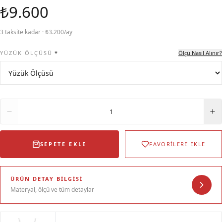
₺9.600
3 taksite kadar · ₺3.200/ay
YÜZÜK ÖLÇÜSÜ
*
Ölçü Nasıl Alınır?
Adet
1
SEPETE EKLE
FAVORİLERE EKLE
ÜRÜN DETAY BILGISI
Materyal, ölçü ve tüm detaylar