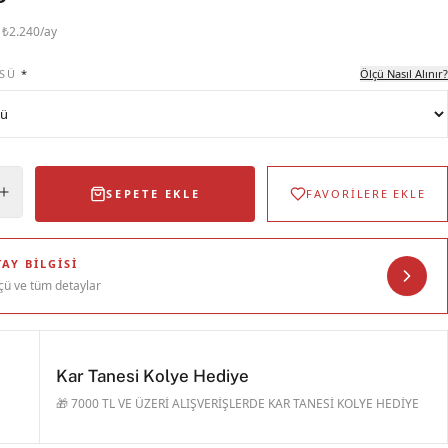
· ₺2.240/ay
SÜ
*
Ölçü Nasıl Alınır?
SEPETE EKLE
FAVORİLERE EKLE
AY BILGISI
çü ve tüm detaylar
Kar Tanesi Kolye Hediye
🎁 7000 TL VE ÜZERİ ALIŞVERİŞLERDE KAR TANESİ KOLYE HEDİYE