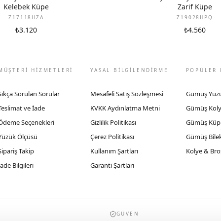
Kelebek Küpe
Zarif Küpe
Z17118HZA
Z19028HPQ
₺3.120
₺4.560
MÜŞTERİ HİZMETLERİ
YASAL BİLGİLENDİRME
POPÜLER 
Sıkça Sorulan Sorular
Mesafeli Satış Sözleşmesi
Gümüş Yüz
Teslimat ve İade
KVKK Aydınlatma Metni
Gümüş Kol
Ödeme Seçenekleri
Gizlilik Politikası
Gümüş Küp
Yüzük Ölçüsü
Çerez Politikası
Gümüş Bilek
Sipariş Takip
Kullanım Şartları
Kolye & Bro
İade Bilgileri
Garanti Şartları
GÜVEN