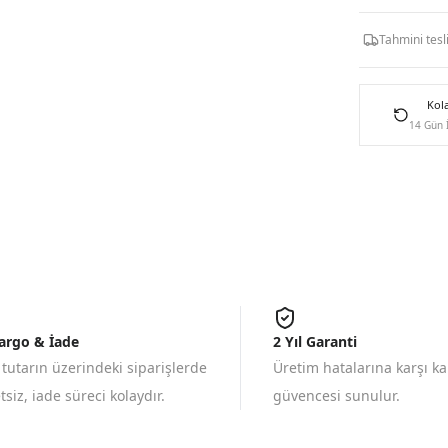
Tahmini tes
Kol
14 Gün 
Kargo & İade
2 Yıl Garanti
 tutarın üzerindeki siparişlerde
Üretim hatalarına karşı k
siz, iade süreci kolaydır.
güvencesi sunulur.