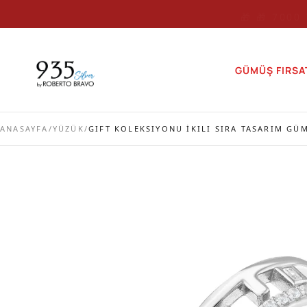
🎁 🎁 7000
GÜMÜŞ FIRSA
ANASAYFA
/
YÜZÜK
/
GIFT KOLEKSIYONU İKILI SIRA TASARIM GÜ