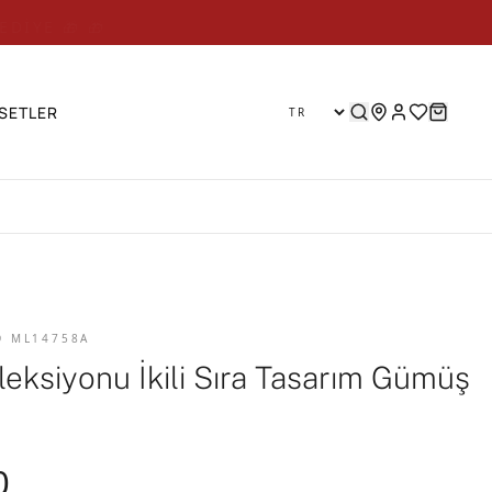
EDİYE 🎁 🎁
SETLER
D ML14758A
leksiyonu İkili Sıra Tasarım Gümüş
0