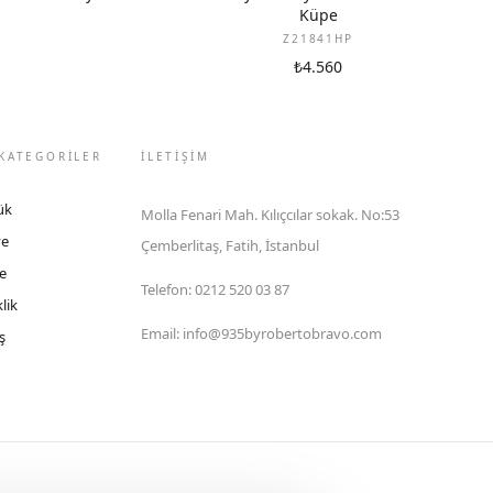
Küpe
Z21841HP
₺4.560
KATEGORİLER
İLETIŞIM
ük
Molla Fenari Mah. Kılıçcılar sokak. No:53
ye
Çemberlitaş, Fatih, İstanbul
e
Telefon
:
0212 520 03 87
lik
Email
:
info@935byrobertobravo.com
ş