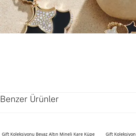
Benzer Ürünler
YENI
YENI
Gift Koleksiyonu Beyaz Altın Mineli Kare Küpe
Gift Koleksiyon