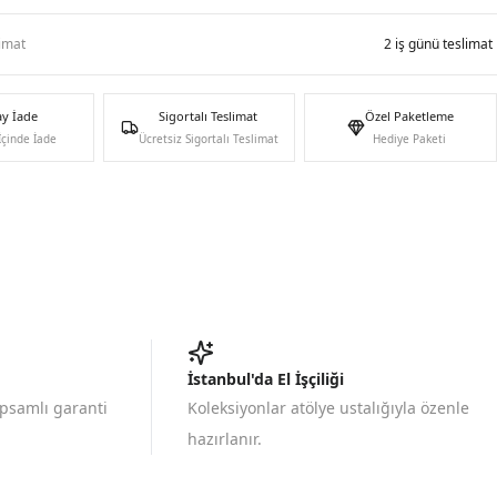
limat
2 iş günü teslimat
ay İade
Sigortalı Teslimat
Özel Paketleme
İçinde İade
Ücretsiz Sigortalı Teslimat
Hediye Paketi
İstanbul'da El İşçiliği
apsamlı garanti
Koleksiyonlar atölye ustalığıyla özenle
hazırlanır.