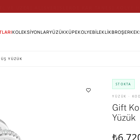
 TL VE ÜZERİ ALIŞVERİŞLERDE KAR TANESİ KOLYE H
TLARI
KOLEKSİYONLAR
YÜZÜK
KÜPE
KOLYE
BİLEKLİK
BROŞ
ERKEK
MÜŞ YÜZÜK
STOKTA
YÜZÜK · KO
Gift Ko
Yüzük
₺6.72