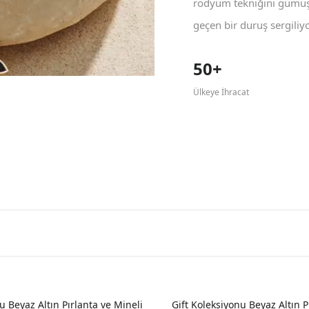
rodyum tekniğini gümüş 
geçen bir duruş sergiliyo
50+
Ülkeye İhracat
YENI
u Beyaz Altın Pırlanta ve Mineli
Gift Koleksiyonu Beyaz Altın P