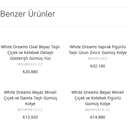
Benzer Ürünler
White Dreams Oval Beyaz Taşlı
White Dreams Yaprak Figürlü
Çiçek ve Kelebek Detaylı
Taşlı Uzun Zincir Gümüş Kolye
Gösterişli Gümüş Yüz
WDHP1003
WDHR0005-CZ
₺32.160
₺20.880
White Dreams Beyaz Mineli
White Dreams Beyaz Mineli
Çiçek ve Damla Taşlı Gümüş
Çiçek ve Kelebek Figürlü
Kolye
Gümüş Kolye
WDHP0013-CZ
WDHP0029-CZ
₺13.920
₺14.880