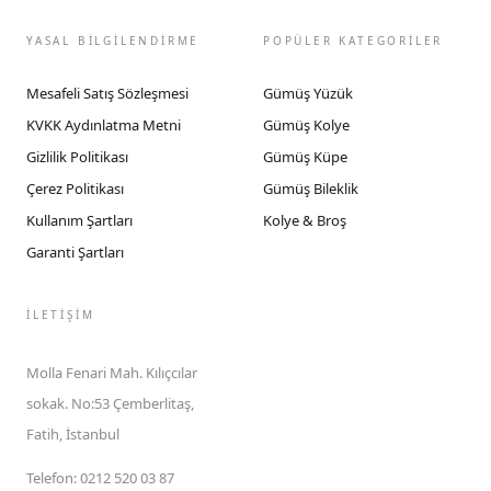
YASAL BİLGİLENDİRME
POPÜLER KATEGORİLER
Mesafeli Satış Sözleşmesi
Gümüş Yüzük
KVKK Aydınlatma Metni
Gümüş Kolye
Gizlilik Politikası
Gümüş Küpe
Çerez Politikası
Gümüş Bileklik
Kullanım Şartları
Kolye & Broş
Garanti Şartları
İLETIŞIM
Molla Fenari Mah. Kılıçcılar
sokak. No:53 Çemberlitaş,
Fatih, İstanbul
Telefon
:
0212 520 03 87