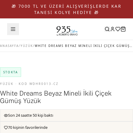
🎁 7000 TL VE ÜZERİ ALIŞVERİŞLERDE KAR
TANESİ KOLYE HEDİYE 🎁
ANASAYFA
/
YÜZÜK
/
WHITE DREAMS BEYAZ MINELI İKILI ÇIÇEK GÜMÜŞ YÜZÜK
STOKTA
YÜZÜK · KOD WDHR0013-CZ
White Dreams Beyaz Mineli İkili Çiçek
Gümüş Yüzük
Son 24 saatte 50 kişi baktı
70 kişinin favorilerinde