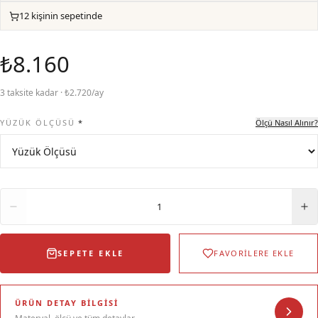
12 kişinin sepetinde
₺8.160
3 taksite kadar · ₺2.720/ay
YÜZÜK ÖLÇÜSÜ
*
Ölçü Nasıl Alınır?
Adet
1
SEPETE EKLE
FAVORİLERE EKLE
ÜRÜN DETAY BILGISI