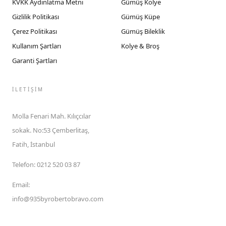
KVKK Aydınlatma Metni
Gümüş Kolye
Gizlilik Politikası
Gümüş Küpe
Çerez Politikası
Gümüş Bileklik
Kullanım Şartları
Kolye & Broş
Garanti Şartları
İLETIŞIM
Molla Fenari Mah. Kılıçcılar
sokak. No:53 Çemberlitaş,
Fatih, İstanbul
Telefon
:
0212 520 03 87
Email
:
info@935byrobertobravo.com