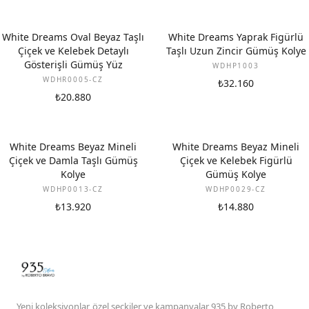
White Dreams Oval Beyaz Taşlı
White Dreams Yaprak Figürlü
Çiçek ve Kelebek Detaylı
Taşlı Uzun Zincir Gümüş Kolye
Gösterişli Gümüş Yüz
WDHP1003
WDHR0005-CZ
₺32.160
₺20.880
White Dreams Beyaz Mineli
White Dreams Beyaz Mineli
Çiçek ve Damla Taşlı Gümüş
Çiçek ve Kelebek Figürlü
Kolye
Gümüş Kolye
WDHP0013-CZ
WDHP0029-CZ
₺13.920
₺14.880
Yeni koleksiyonlar, özel seçkiler ve kampanyalar 935 by Roberto