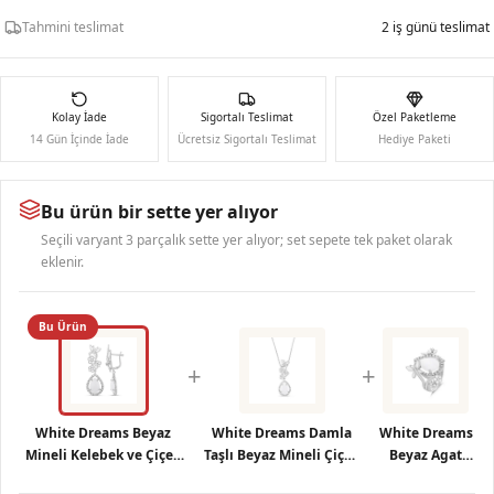
Tahmini teslimat
2 iş günü teslimat
Kolay İade
Sigortalı Teslimat
Özel Paketleme
14 Gün İçinde İade
Ücretsiz Sigortalı Teslimat
Hediye Paketi
Bu ürün bir sette yer alıyor
Seçili varyant 3 parçalık sette yer alıyor; set sepete tek paket olarak
eklenir.
Bu Ürün
+
+
White Dreams Beyaz
White Dreams Damla
White Dreams
Mineli Kelebek ve Çiçek
Taşlı Beyaz Mineli Çiçek
Beyaz Agat
Figürlü Taşlı Damla Küpe
ve Kelebek Gümüş
Taşlı Gümüş