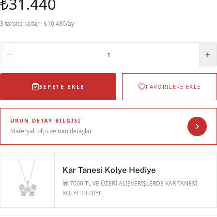
₺31.440
3 taksite kadar · ₺10.480/ay
Adet
1
SEPETE EKLE
FAVORİLERE EKLE
ÜRÜN DETAY BILGISI
Materyal, ölçü ve tüm detaylar
Kar Tanesi Kolye Hediye
🎁 7000 TL VE ÜZERİ ALIŞVERİŞLERDE KAR TANESİ
KOLYE HEDİYE