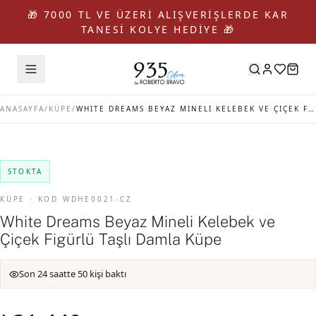
🎁 7000 TL VE ÜZERİ ALIŞVERİŞLERDE KAR
TANESİ KOLYE HEDİYE 🎁
ANASAYFA
/
KÜPE
/
WHITE DREAMS BEYAZ MINELI KELEBEK VE ÇIÇEK FIGÜRLÜ TAŞLI DAMLA KÜPE
STOKTA
KÜPE · KOD WDHE0021-CZ
White Dreams Beyaz Mineli Kelebek ve
Çiçek Figürlü Taşlı Damla Küpe
Son 24 saatte 50 kişi baktı