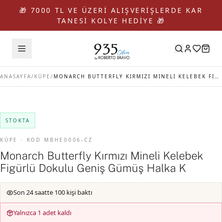
🎁 7000 TL VE ÜZERİ ALIŞVERİŞLERDE KAR
TANESİ KOLYE HEDİYE 🎁
ANASAYFA
/
KÜPE
/
MONARCH BUTTERFLY KIRMIZI MINELI KELEBEK FIGÜRLÜ DOKULU GENIŞ GÜMÜŞ HALKA K
STOKTA
KÜPE · KOD MBHE0006-CZ
Monarch Butterfly Kırmızı Mineli Kelebek
Figürlü Dokulu Geniş Gümüş Halka K
Son 24 saatte 100 kişi baktı
Yalnızca 1 adet kaldı