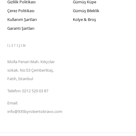
Gizlilik Politikası
Gümüş Küpe
Çerez Politikası
Gümüş Bileklik
Kullanım Şartları
Kolye & Broş
Garanti Şartları
İLETIŞIM
Molla Fenari Mah. Kılıçcılar
sokak. No:53 Çemberlitaş,
Fatih, İstanbul
Telefon
:
0212 520 03 87
Email
:
info@935byrobertobravo.com