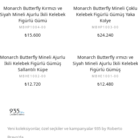
Monarch Butterfly Kırmızı ve
Monarch Butterfly Mineli Çoklu
Siyah Mineli Ajurlu İkili Kelebek
Kelebek Figürlü Gümüş Yaka
Figürlü Gümü
Kolye
MBHP1004-00
MBHP1003-00
₺15.600
₺24.240
Monarch Butterfly Mineli Ajurlu
Monarch Butterfly ırmızı ve
İkili Kelebek Figürlü Gümüş
Siyah Mineli Ajurlu İkili Kelebek
Sallantılı Küpe
Figürlü Gümüş
MBHE1002-00
MBHE1001-00
₺12.720
₺12.480
Yeni koleksiyonlar, özel seçkiler ve kampanyalar 935 by Roberto
Bravo'da.