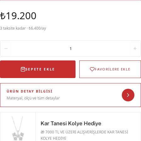
₺19.200
3 taksite kadar · ₺6.400/ay
Adet
1
SEPETE EKLE
FAVORİLERE EKLE
ÜRÜN DETAY BILGISI
Materyal, ölçü ve tüm detaylar
Kar Tanesi Kolye Hediye
🎁 7000 TL VE ÜZERİ ALIŞVERİŞLERDE KAR TANESİ
KOLYE HEDİYE