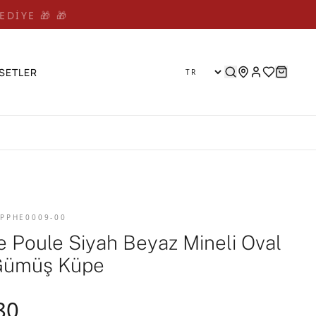
EDİYE 🎁 🎁
SETLER
 PPHE0009-00
e Poule Siyah Beyaz Mineli Oval
Gümüş Küpe
80