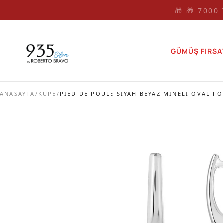
🎁 🎁 7000
GÜMÜŞ FIRSA
ANASAYFA
/
KÜPE
/
PIED DE POULE SIYAH BEYAZ MINELI OVAL 