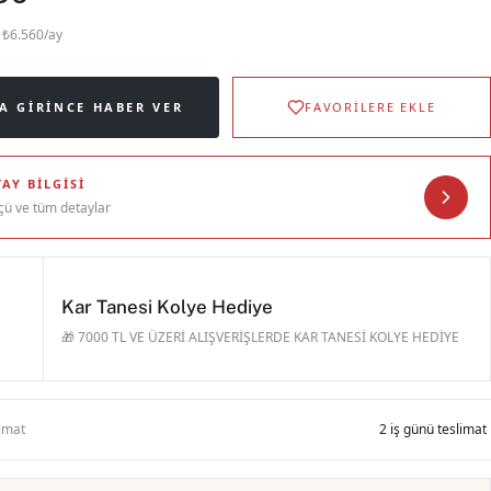
· ₺6.560/ay
A GIRINCE HABER VER
FAVORİLERE EKLE
AY BILGISI
çü ve tüm detaylar
Kar Tanesi Kolye Hediye
🎁 7000 TL VE ÜZERİ ALIŞVERİŞLERDE KAR TANESİ KOLYE HEDİYE
limat
2 iş günü teslimat