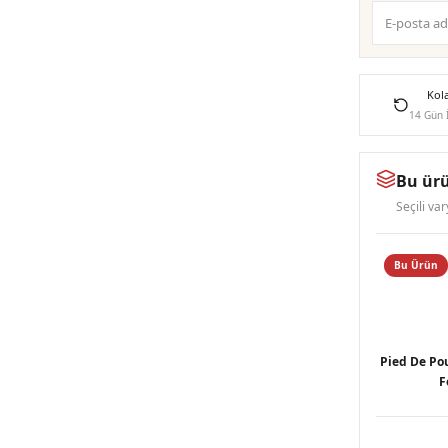
Kol
14 Gün 
Bu ürü
Seçili va
Bu Ürün
Pied De Po
F