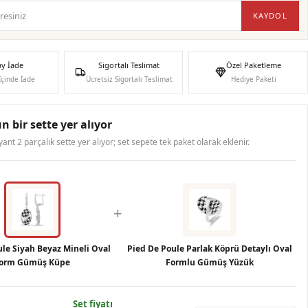
KAYDOL
ay İade
Sigortalı Teslimat
Özel Paketleme
İçinde İade
Ücretsiz Sigortalı Teslimat
Hediye Paketi
n bir sette yer alıyor
ryant 2 parçalık sette yer alıyor; set sepete tek paket olarak eklenir.
+
ule Siyah Beyaz Mineli Oval
Pied De Poule Parlak Köprü Detaylı Oval
orm Gümüş Küpe
Formlu Gümüş Yüzük
Set fiyatı