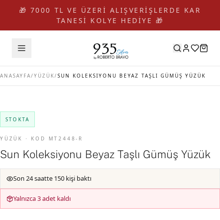
🎁 7000 TL VE ÜZERİ ALIŞVERİŞLERDE KAR
TANESİ KOLYE HEDİYE 🎁
ANASAYFA
/
YÜZÜK
/
SUN KOLEKSIYONU BEYAZ TAŞLI GÜMÜŞ YÜZÜK
STOKTA
YÜZÜK · KOD MT2448-R
Sun Koleksiyonu Beyaz Taşlı Gümüş Yüzük
Son 24 saatte 150 kişi baktı
Yalnızca 3 adet kaldı