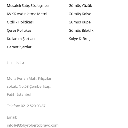
Mesafeli Satış Sözleşmesi
Gümüş Yüzük
KVKK Aydınlatma Metni
Gümüş Kolye
Gizlilik Politikası
Gümüş Küpe
Çerez Politikası
Gümüş Bileklik
Kullanım Şartları
Kolye & Broş
Garanti Şartları
İLETIŞIM
Molla Fenari Mah. Kılıçcılar
sokak. No:53 Çemberlitaş,
Fatih, İstanbul
Telefon
:
0212 520 03 87
Email
:
info@935byrobertobravo.com