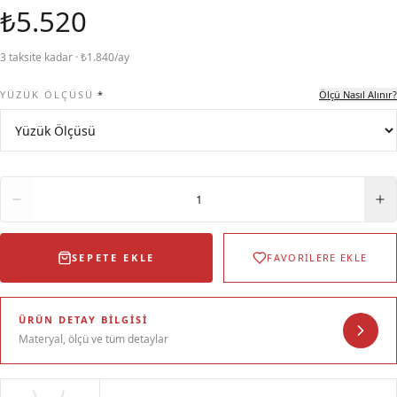
₺5.520
3 taksite kadar · ₺1.840/ay
YÜZÜK ÖLÇÜSÜ
*
Ölçü Nasıl Alınır?
Adet
1
SEPETE EKLE
FAVORİLERE EKLE
ÜRÜN DETAY BILGISI
Materyal, ölçü ve tüm detaylar