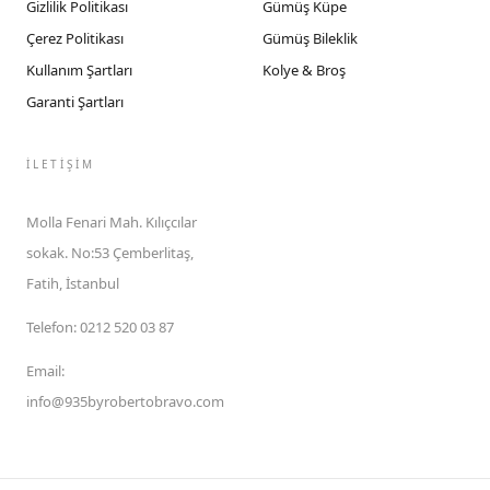
Gizlilik Politikası
Gümüş Küpe
Çerez Politikası
Gümüş Bileklik
Kullanım Şartları
Kolye & Broş
Garanti Şartları
İLETIŞIM
Molla Fenari Mah. Kılıçcılar
sokak. No:53 Çemberlitaş,
Fatih, İstanbul
Telefon
:
0212 520 03 87
Email
:
info@935byrobertobravo.com