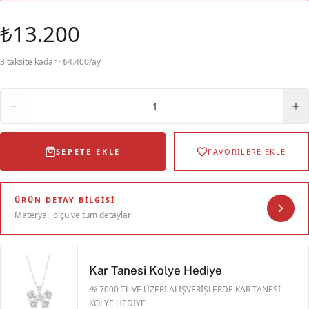
₺13.200
3 taksite kadar · ₺4.400/ay
Adet
1
SEPETE EKLE
FAVORİLERE EKLE
ÜRÜN DETAY BILGISI
Materyal, ölçü ve tüm detaylar
Kar Tanesi Kolye Hediye
🎁 7000 TL VE ÜZERİ ALIŞVERİŞLERDE KAR TANESİ
KOLYE HEDİYE