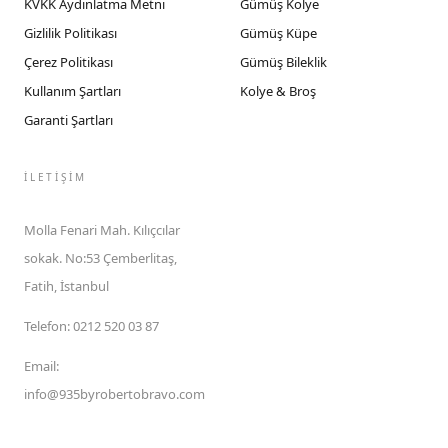
KVKK Aydınlatma Metni
Gümüş Kolye
Gizlilik Politikası
Gümüş Küpe
Çerez Politikası
Gümüş Bileklik
Kullanım Şartları
Kolye & Broş
Garanti Şartları
İLETIŞIM
Molla Fenari Mah. Kılıçcılar
sokak. No:53 Çemberlitaş,
Fatih, İstanbul
Telefon
:
0212 520 03 87
Email
:
info@935byrobertobravo.com