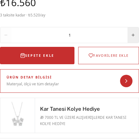
₺16.560
3 taksite kadar · ₺5.520/ay
Adet
1
SEPETE EKLE
FAVORİLERE EKLE
ÜRÜN DETAY BILGISI
Materyal, ölçü ve tüm detaylar
Kar Tanesi Kolye Hediye
🎁 7000 TL VE ÜZERİ ALIŞVERİŞLERDE KAR TANESİ
KOLYE HEDİYE