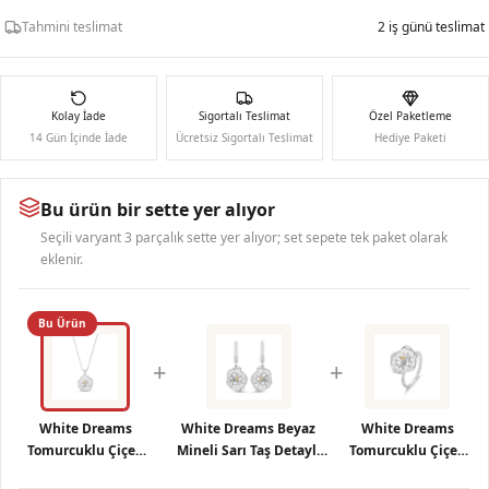
Tahmini teslimat
2 iş günü teslimat
Kolay İade
Sigortalı Teslimat
Özel Paketleme
14 Gün İçinde İade
Ücretsiz Sigortalı Teslimat
Hediye Paketi
Bu ürün bir sette yer alıyor
Seçili varyant 3 parçalık sette yer alıyor; set sepete tek paket olarak
eklenir.
Bu Ürün
+
+
White Dreams
White Dreams Beyaz
White Dreams
Tomurcuklu Çiçek
Mineli Sarı Taş Detaylı
Tomurcuklu Çiçek
Tasarımlı Gümüş
Sallantılı Çiçek Gümüş
Tasarımlı Gümüş