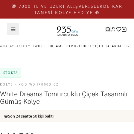
🎁 7000 TL VE ÜZERİ ALIŞVERİŞLERDE KAR
TANESİ KOLYE HEDİYE 🎁
ANASAYFA
/
KOLYE
/
WHITE DREAMS TOMURCUKLU ÇIÇEK TASARIMLI GÜMÜŞ KOLYE
STOKTA
KOLYE · KOD WDHP0003-CZ
White Dreams Tomurcuklu Çiçek Tasarımlı
Gümüş Kolye
Son 24 saatte 50 kişi baktı