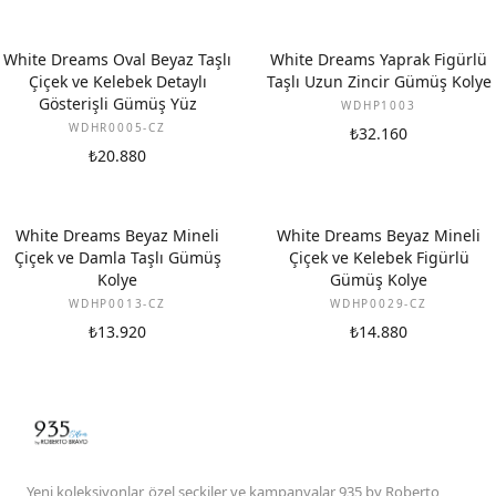
White Dreams Oval Beyaz Taşlı
White Dreams Yaprak Figürlü
Çiçek ve Kelebek Detaylı
Taşlı Uzun Zincir Gümüş Kolye
Gösterişli Gümüş Yüz
WDHP1003
WDHR0005-CZ
₺32.160
₺20.880
White Dreams Beyaz Mineli
White Dreams Beyaz Mineli
Çiçek ve Damla Taşlı Gümüş
Çiçek ve Kelebek Figürlü
Kolye
Gümüş Kolye
WDHP0013-CZ
WDHP0029-CZ
₺13.920
₺14.880
Yeni koleksiyonlar, özel seçkiler ve kampanyalar 935 by Roberto