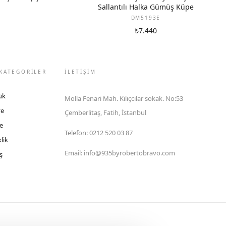
Sallantılı Halka Gümüş Küpe
DM5193E
₺7.440
KATEGORİLER
İLETIŞIM
ük
Molla Fenari Mah. Kılıçcılar sokak. No:53
ye
Çemberlitaş, Fatih, İstanbul
e
Telefon
:
0212 520 03 87
lik
Email
:
info@935byrobertobravo.com
ş