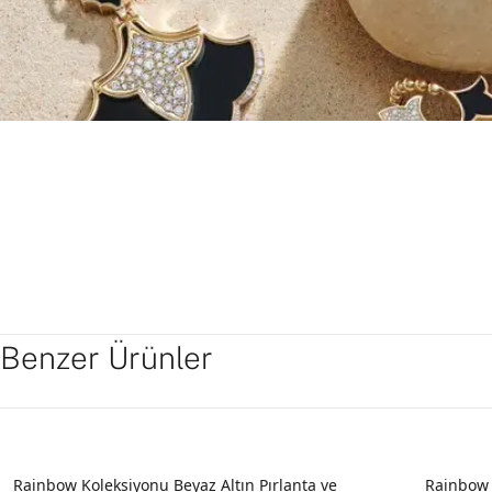
Benzer Ürünler
YENI
Rainbow Koleksiyonu Beyaz Altın Pırlanta ve
Rainbow