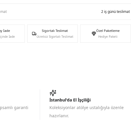
limat
2 iş günü teslimat
ay İade
Sigortalı Teslimat
Özel Paketleme
İçinde İade
Ücretsiz Sigortalı Teslimat
Hediye Paketi
İstanbul'da El İşçiliği
apsamlı garanti
Koleksiyonlar atölye ustalığıyla özenle
hazırlanır.