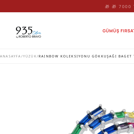
🎁 🎁 7000
GÜMÜŞ FIRSA
ANASAYFA
/
YÜZÜK
/
RAINBOW KOLEKSIYONU GÖKKUŞAĞI BAGET T