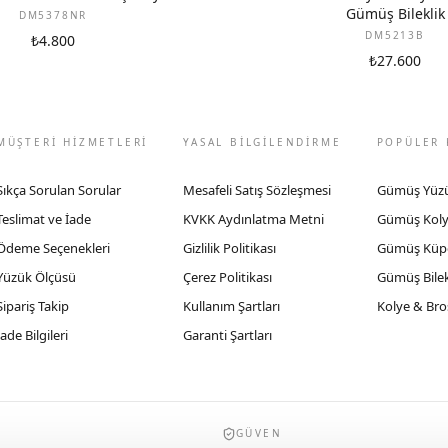
Gümüş Bileklik
DM5378NR
DM5213B
₺4.800
₺27.600
MÜŞTERİ HİZMETLERİ
YASAL BİLGİLENDİRME
POPÜLER 
Sıkça Sorulan Sorular
Mesafeli Satış Sözleşmesi
Gümüş Yüz
Teslimat ve İade
KVKK Aydınlatma Metni
Gümüş Kol
Ödeme Seçenekleri
Gizlilik Politikası
Gümüş Küp
Yüzük Ölçüsü
Çerez Politikası
Gümüş Bilek
Sipariş Takip
Kullanım Şartları
Kolye & Bro
İade Bilgileri
Garanti Şartları
GÜVEN