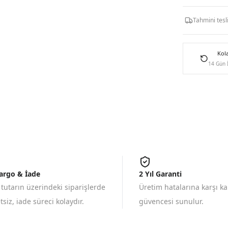
Tahmini tes
Kol
14 Gün 
Kargo & İade
2 Yıl Garanti
 tutarın üzerindeki siparişlerde
Üretim hatalarına karşı k
siz, iade süreci kolaydır.
güvencesi sunulur.