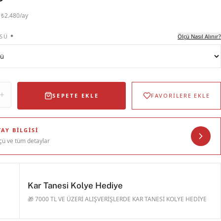
· ₺2.480/ay
SÜ
*
Ölçü Nasıl Alınır?
SEPETE EKLE
FAVORİLERE EKLE
AY BILGISI
çü ve tüm detaylar
Kar Tanesi Kolye Hediye
🎁 7000 TL VE ÜZERİ ALIŞVERİŞLERDE KAR TANESİ KOLYE HEDİYE