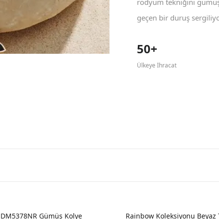
rodyum tekniğini gümüş 
geçen bir duruş sergiliyo
50+
Ülkeye İhracat
 DM5378NR Gümüş Kolye
Rainbow Koleksiyonu Beyaz 