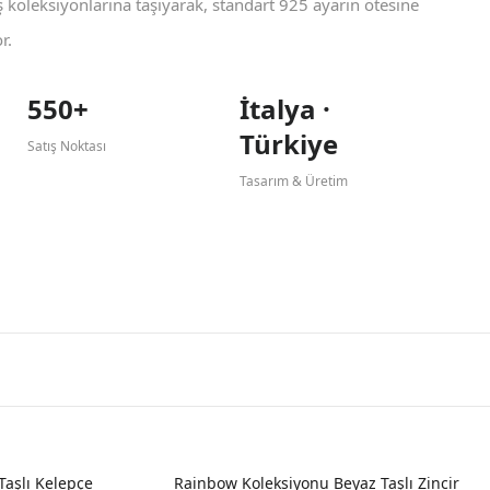
koleksiyonlarına taşıyarak, standart 925 ayarın ötesine
r.
550+
İtalya ·
Türkiye
Satış Noktası
Tasarım & Üretim
Taşlı Kelepçe
Rainbow Koleksiyonu Beyaz Taşlı Zincir