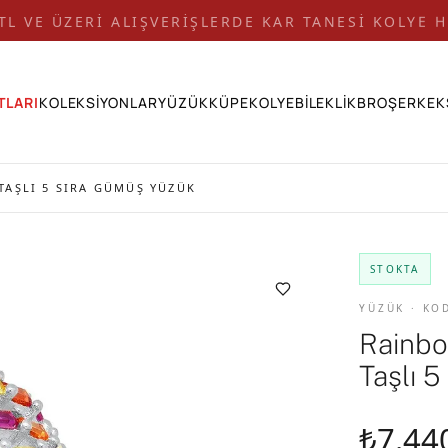
 TL VE ÜZERİ ALIŞVERİŞLERDE KAR TANESİ KOLYE H
TLARI
KOLEKSİYONLAR
YÜZÜK
KÜPE
KOLYE
BİLEKLİK
BROŞ
ERKEK
AŞLI 5 SIRA GÜMÜŞ YÜZÜK
STOKTA
YÜZÜK · KO
Rainbo
Taşlı 
₺7.44