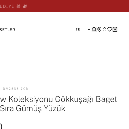
EDİYE 🎁 🎁
SETLER
D DM2538-7CR
w Koleksiyonu Gökkuşağı Baget
5 Sıra Gümüş Yüzük
0