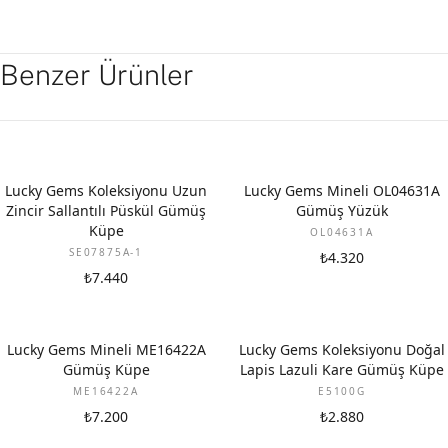
Benzer Ürünler
Lucky Gems Koleksiyonu Uzun
Lucky Gems Mineli OL04631A
Zincir Sallantılı Püskül Gümüş
Gümüş Yüzük
Küpe
OL04631A
SE07875A-1
₺4.320
₺7.440
Lucky Gems Mineli ME16422A
Lucky Gems Koleksiyonu Doğal
Gümüş Küpe
Lapis Lazuli Kare Gümüş Küpe
ME16422A
E5100G
₺7.200
₺2.880