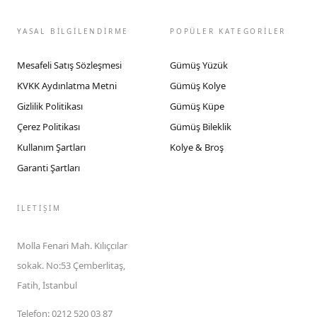
YASAL BİLGİLENDİRME
POPÜLER KATEGORİLER
Mesafeli Satış Sözleşmesi
Gümüş Yüzük
KVKK Aydınlatma Metni
Gümüş Kolye
Gizlilik Politikası
Gümüş Küpe
Çerez Politikası
Gümüş Bileklik
Kullanım Şartları
Kolye & Broş
Garanti Şartları
İLETIŞIM
Molla Fenari Mah. Kılıçcılar
sokak. No:53 Çemberlitaş,
Fatih, İstanbul
Telefon
:
0212 520 03 87