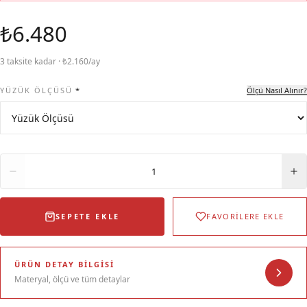
₺6.480
3 taksite kadar · ₺2.160/ay
YÜZÜK ÖLÇÜSÜ
*
Ölçü Nasıl Alınır?
Adet
1
SEPETE EKLE
FAVORİLERE EKLE
ÜRÜN DETAY BILGISI
Materyal, ölçü ve tüm detaylar