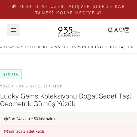
🎁 7000 TL VE ÜZERİ ALIŞVERİŞLERDE KAR
TANESİ KOLYE HEDİYE 🎁
ANASAYFA
/
YÜZÜK
/
LUCKY GEMS KOLEKSIYONU DOĞAL SEDEF TAŞLI GEOMETRIK GÜMÜŞ YÜZÜK
STOKTA
YÜZÜK · KOD SR12511A-MOP
Lucky Gems Koleksiyonu Doğal Sedef Taşlı
Geometrik Gümüş Yüzük
Son 24 saatte 50 kişi baktı
Yalnızca 3 adet kaldı