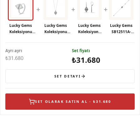
+
+
+
Lucky Gems
Lucky Gems
Lucky Gems
Lucky Gems
Koleksiyonu
Koleksiyonu
Koleksiyonu
SB12511A-
Doğal Sedef
Eşkenar Dörtgen
Eşkenar
MOP Bileklik
Taşlı Geometrik
Formlu Sedef
Dörtgen
Ayrı ayrı
Gümüş Yüzük
Taşlı Gümüş
Set fiyatı
Formlu Sedef
Kolye
Gümüş Küpe
₺31.680
₺31.680
SET DETAYI
SET OLARAK SATIN AL - ₺31.680