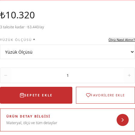
₺10.320
3 taksite kadar · ₺3.440/ay
YÜZÜK ÖLÇÜSÜ
*
Ölçü Nasıl Alınır?
Adet
1
SEPETE EKLE
FAVORİLERE EKLE
ÜRÜN DETAY BILGISI
Materyal, ölçü ve tüm detaylar