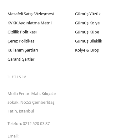
Mesafeli Satış Sözleşmesi
Gümüş Yüzük
KVKK Aydınlatma Metni
Gümüş Kolye
Gizlilik Politikası
Gümüş Küpe
Çerez Politikası
Gümüş Bileklik
Kullanım Şartları
Kolye & Broş
Garanti Şartları
İLETIŞIM
Molla Fenari Mah. Kılıçcılar
sokak. No:53 Çemberlitaş,
Fatih, İstanbul
Telefon
:
0212 520 03 87
Email
: