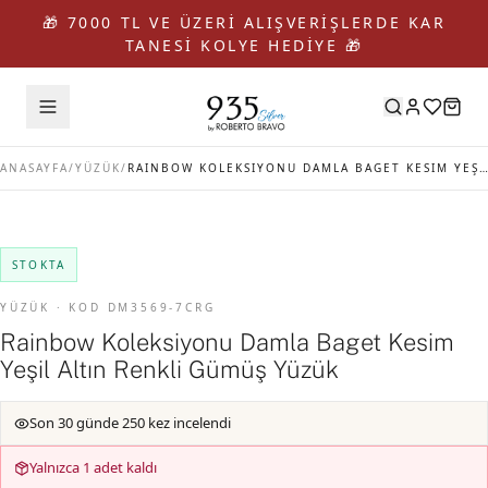
🎁 7000 TL VE ÜZERİ ALIŞVERİŞLERDE KAR
TANESİ KOLYE HEDİYE 🎁
ANASAYFA
/
YÜZÜK
/
RAINBOW KOLEKSIYONU DAMLA BAGET KESIM YEŞIL ALTIN RENKLI GÜMÜŞ YÜZÜK
STOKTA
YÜZÜK · KOD DM3569-7CRG
Rainbow Koleksiyonu Damla Baget Kesim
Yeşil Altın Renkli Gümüş Yüzük
Son 30 günde 250 kez incelendi
Yalnızca 1 adet kaldı