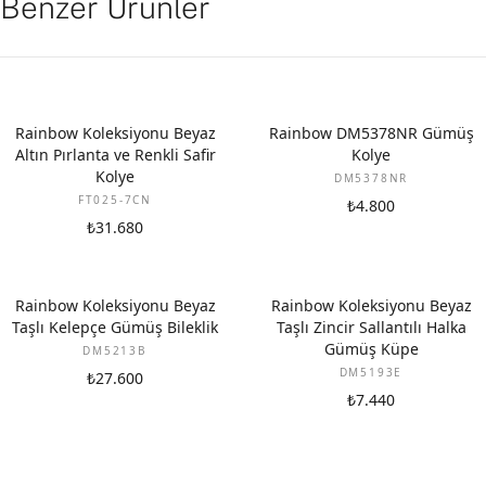
Benzer Ürünler
YENI
Rainbow Koleksiyonu Beyaz
Rainbow DM5378NR Gümüş
Altın Pırlanta ve Renkli Safir
Kolye
Kolye
DM5378NR
FT025-7CN
₺4.800
₺31.680
Rainbow Koleksiyonu Beyaz
Rainbow Koleksiyonu Beyaz
Taşlı Kelepçe Gümüş Bileklik
Taşlı Zincir Sallantılı Halka
Gümüş Küpe
DM5213B
DM5193E
₺27.600
₺7.440