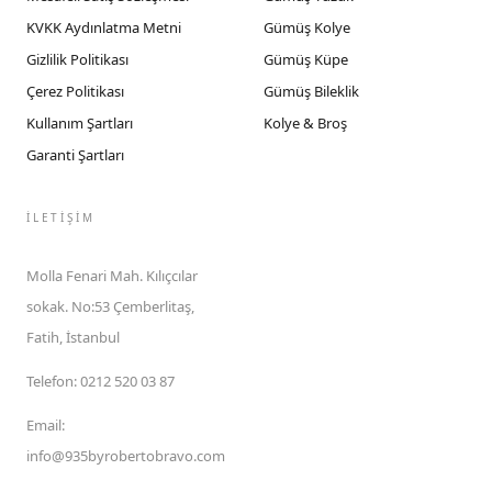
KVKK Aydınlatma Metni
Gümüş Kolye
Gizlilik Politikası
Gümüş Küpe
Çerez Politikası
Gümüş Bileklik
Kullanım Şartları
Kolye & Broş
Garanti Şartları
İLETIŞIM
Molla Fenari Mah. Kılıçcılar
sokak. No:53 Çemberlitaş,
Fatih, İstanbul
Telefon
:
0212 520 03 87
Email
:
info@935byrobertobravo.com