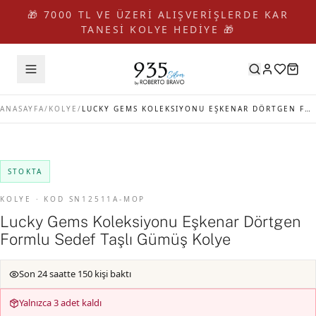
🎁 7000 TL VE ÜZERİ ALIŞVERİŞLERDE KAR
TANESİ KOLYE HEDİYE 🎁
ANASAYFA
/
KOLYE
/
LUCKY GEMS KOLEKSIYONU EŞKENAR DÖRTGEN FORMLU SEDEF TAŞLI GÜMÜŞ KOLYE
STOKTA
KOLYE · KOD SN12511A-MOP
Lucky Gems Koleksiyonu Eşkenar Dörtgen
Formlu Sedef Taşlı Gümüş Kolye
Son 24 saatte 150 kişi baktı
Yalnızca 3 adet kaldı