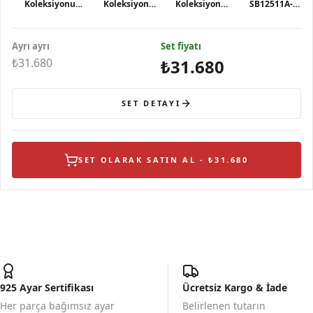
Koleksiyonu
Koleksiyonu
Koleksiyonu
SB12511A-
Eşkenar Dörtgen
Eşkenar
Doğal Sedef
MOP Bileklik
Formlu Sedef
Dörtgen
Taşlı
Ayrı ayrı
Taşlı Gümüş
Formlu Sedef
Set fiyatı
Geometrik
Kolye
Gümüş Küpe
Gümüş Yüzük
₺31.680
₺31.680
SET DETAYI
SET OLARAK SATIN AL - ₺31.680
925 Ayar Sertifikası
Ücretsiz Kargo & İade
Her parça bağımsız ayar
Belirlenen tutarın