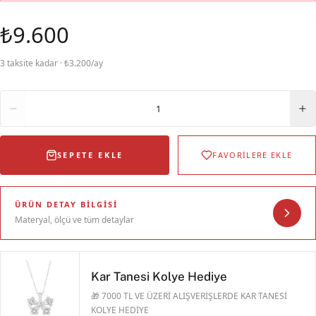
₺9.600
3 taksite kadar · ₺3.200/ay
Adet
1
SEPETE EKLE
FAVORİLERE EKLE
ÜRÜN DETAY BILGISI
Materyal, ölçü ve tüm detaylar
Kar Tanesi Kolye Hediye
🎁 7000 TL VE ÜZERİ ALIŞVERİŞLERDE KAR TANESİ
KOLYE HEDİYE