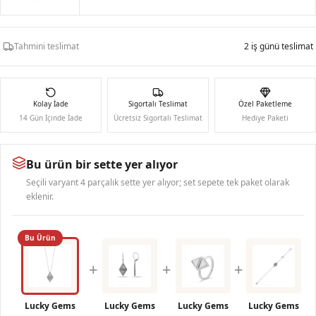
Tahmini teslimat
2 iş günü teslimat
Kolay İade
Sigortalı Teslimat
Özel Paketleme
14 Gün İçinde İade
Ücretsiz Sigortalı Teslimat
Hediye Paketi
Bu ürün bir sette yer alıyor
Seçili varyant 4 parçalık sette yer alıyor; set sepete tek paket olarak
eklenir.
Bu Ürün
+
+
+
Lucky Gems
Lucky Gems
Lucky Gems
Lucky Gems