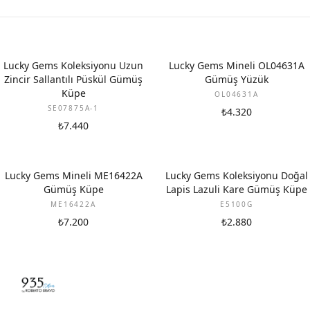
Lucky Gems Koleksiyonu Uzun
Lucky Gems Mineli OL04631A
Zincir Sallantılı Püskül Gümüş
Gümüş Yüzük
Küpe
OL04631A
SE07875A-1
₺4.320
₺7.440
Lucky Gems Mineli ME16422A
Lucky Gems Koleksiyonu Doğal
Gümüş Küpe
Lapis Lazuli Kare Gümüş Küpe
ME16422A
E5100G
₺7.200
₺2.880