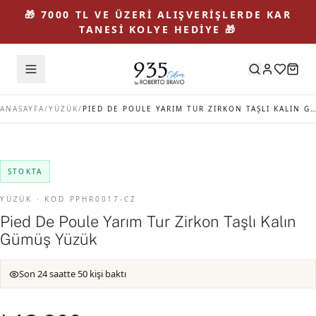
🎁 7000 TL VE ÜZERİ ALIŞVERİŞLERDE KAR
TANESİ KOLYE HEDİYE 🎁
ANASAYFA
/
YÜZÜK
/
PIED DE POULE YARIM TUR ZIRKON TAŞLI KALIN GÜMÜŞ YÜZÜK
STOKTA
YÜZÜK · KOD PPHR0017-CZ
Pied De Poule Yarım Tur Zirkon Taşlı Kalın
Gümüş Yüzük
Son 24 saatte 50 kişi baktı