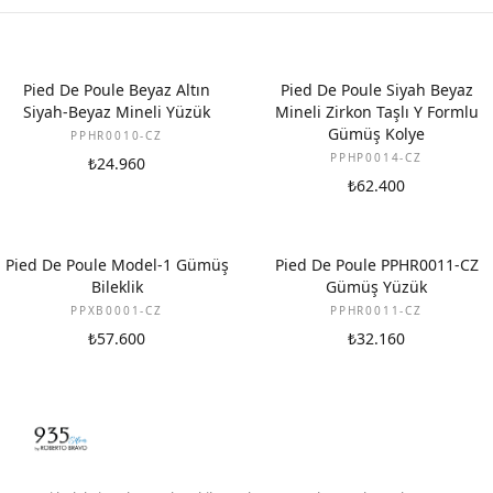
YENI
Pied De Poule Beyaz Altın
Pied De Poule Siyah Beyaz
Siyah-Beyaz Mineli Yüzük
Mineli Zirkon Taşlı Y Formlu
Gümüş Kolye
PPHR0010-CZ
PPHP0014-CZ
₺24.960
₺62.400
Pied De Poule Model-1 Gümüş
Pied De Poule PPHR0011-CZ
Bileklik
Gümüş Yüzük
PPXB0001-CZ
PPHR0011-CZ
₺57.600
₺32.160