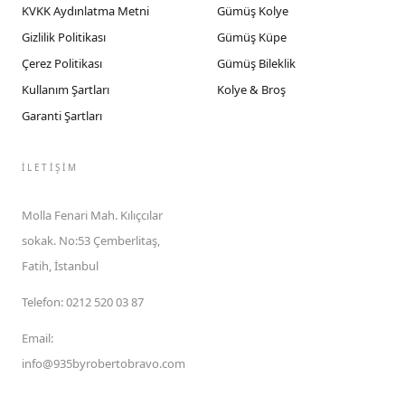
KVKK Aydınlatma Metni
Gümüş Kolye
Gizlilik Politikası
Gümüş Küpe
Çerez Politikası
Gümüş Bileklik
Kullanım Şartları
Kolye & Broş
Garanti Şartları
İLETIŞIM
Molla Fenari Mah. Kılıçcılar
sokak. No:53 Çemberlitaş,
Fatih, İstanbul
Telefon
:
0212 520 03 87
Email
:
info@935byrobertobravo.com