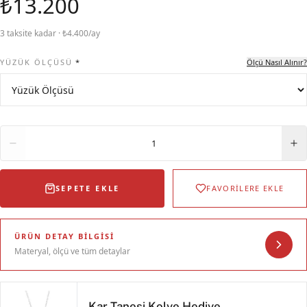
₺13.200
3 taksite kadar · ₺4.400/ay
YÜZÜK ÖLÇÜSÜ
*
Ölçü Nasıl Alınır?
Adet
1
SEPETE EKLE
FAVORİLERE EKLE
ÜRÜN DETAY BILGISI
Materyal, ölçü ve tüm detaylar
Kar Tanesi Kolye Hediye