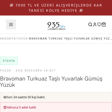
🎁 7000 TL VE ÜZERİ ALIŞVERİŞLERDE KAR
TANESİ KOLYE HEDİYE 🎁
ANASAYFA
/
YÜZÜK
/
BRAVOMAN TURKUAZ TAŞLI YUVARLAK GÜMÜŞ YÜZÜK
STOKTA
YÜZÜK · KOD RS6028RH-38-RCT
Bravoman Turkuaz Taşlı Yuvarlak Gümüş
Yüzük
Son 24 saatte 50 kişi baktı
Yalnızca 5 adet kaldı