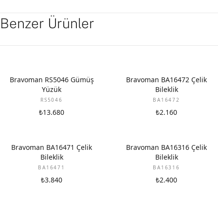
Benzer Ürünler
Bravoman RS5046 Gümüş
Bravoman BA16472 Çelik
Yüzük
Bileklik
RS5046
BA16472
₺13.680
₺2.160
Bravoman BA16471 Çelik
Bravoman BA16316 Çelik
Bileklik
Bileklik
BA16471
BA16316
₺3.840
₺2.400