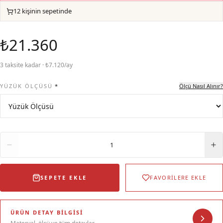
12 kişinin sepetinde
₺21.360
3 taksite kadar · ₺7.120/ay
YÜZÜK ÖLÇÜSÜ
*
Ölçü Nasıl Alınır?
Adet
1
SEPETE EKLE
FAVORİLERE EKLE
ÜRÜN DETAY BILGISI