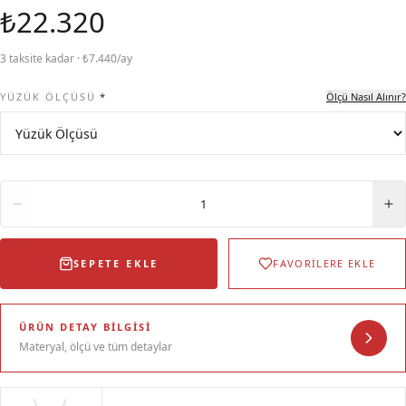
₺22.320
3 taksite kadar · ₺7.440/ay
YÜZÜK ÖLÇÜSÜ
*
Ölçü Nasıl Alınır?
Adet
1
SEPETE EKLE
FAVORİLERE EKLE
ÜRÜN DETAY BILGISI
Materyal, ölçü ve tüm detaylar