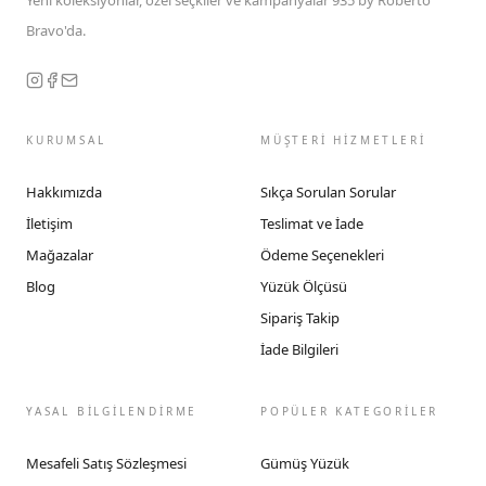
Yeni koleksiyonlar, özel seçkiler ve kampanyalar 935 by Roberto
Bravo'da.
KURUMSAL
MÜŞTERİ HİZMETLERİ
Hakkımızda
Sıkça Sorulan Sorular
İletişim
Teslimat ve İade
Mağazalar
Ödeme Seçenekleri
Blog
Yüzük Ölçüsü
Sipariş Takip
İade Bilgileri
YASAL BİLGİLENDİRME
POPÜLER KATEGORİLER
Mesafeli Satış Sözleşmesi
Gümüş Yüzük