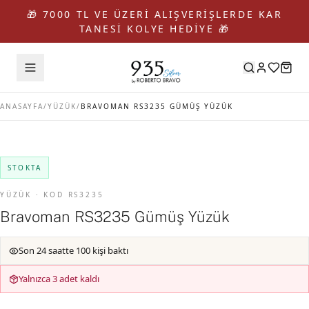
🎁 7000 TL VE ÜZERİ ALIŞVERİŞLERDE KAR
TANESİ KOLYE HEDİYE 🎁
ANASAYFA
/
YÜZÜK
/
BRAVOMAN RS3235 GÜMÜŞ YÜZÜK
STOKTA
YÜZÜK · KOD RS3235
Bravoman RS3235 Gümüş Yüzük
Son 24 saatte 100 kişi baktı
Yalnızca 3 adet kaldı