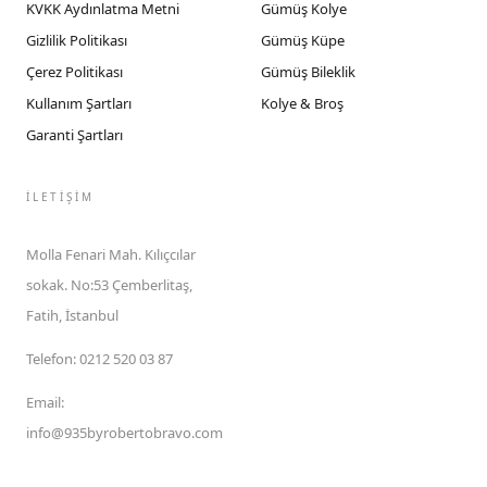
KVKK Aydınlatma Metni
Gümüş Kolye
Gizlilik Politikası
Gümüş Küpe
Çerez Politikası
Gümüş Bileklik
Kullanım Şartları
Kolye & Broş
Garanti Şartları
İLETIŞIM
Molla Fenari Mah. Kılıçcılar
sokak. No:53 Çemberlitaş,
Fatih, İstanbul
Telefon
:
0212 520 03 87
Email
:
info@935byrobertobravo.com