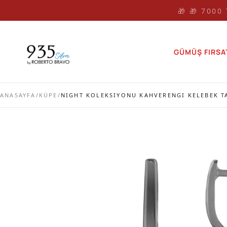
🎁 🎁 7000
GÜMÜŞ FIRSA
ANASAYFA
/
KÜPE
/
NIGHT KOLEKSIYONU KAHVERENGI KELEBEK T