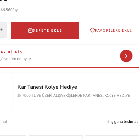
· ₺6.560/ay
SEPETE EKLE
FAVORİLERE EKLE
AY BILGISI
çü ve tüm detaylar
Kar Tanesi Kolye Hediye
🎁 7000 TL VE ÜZERİ ALIŞVERİŞLERDE KAR TANESİ KOLYE HEDİYE
limat
2 iş günü teslimat