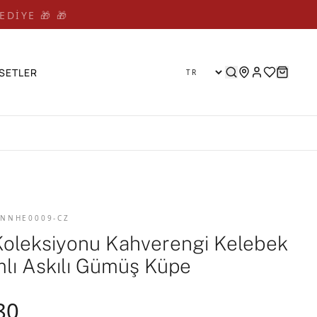
EDİYE 🎁 🎁
SETLER
 NNHE0009-CZ
Koleksiyonu Kahverengi Kelebek
mlı Askılı Gümüş Küpe
80