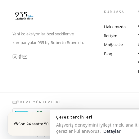
KURUMSAL
Hakkımızda
Yeni koleksiyonlar, özel seçkiler ve
İletişim
kampanyalar 935 by Roberto Bravo'da.
Mağazalar
Blog
ÖDEME YÖNTEMLERI
Çerez tercihleri
Son 24 saatte 50 kişi baktı
Alışveriş deneyimini iyileştirmek, anal
çerezler kullanıyoruz.
Detaylar
© 2026 Copyright 935 by Roberto Bravo