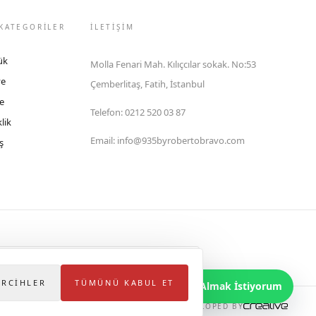
KATEGORİLER
İLETIŞIM
ük
Molla Fenari Mah. Kılıçcılar sokak. No:53
ye
Çemberlitaş, Fatih, İstanbul
e
Telefon
:
0212 520 03 87
lik
Email
:
info@935byrobertobravo.com
ş
lektronik Ticaret Bilgi Sistemi (ETBİS)'ne kayıtlıdır.
ERCIHLER
TÜMÜNÜ KABUL ET
Bilgi Almak İstiyorum
DEVELOPED BY