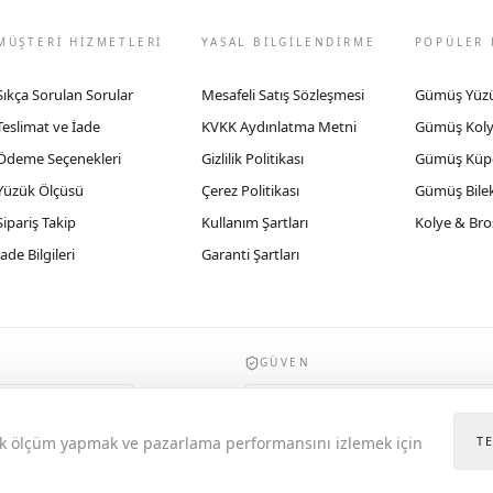
MÜŞTERİ HİZMETLERİ
YASAL BİLGİLENDİRME
POPÜLER 
Sıkça Sorulan Sorular
Mesafeli Satış Sözleşmesi
Gümüş Yüz
Teslimat ve İade
KVKK Aydınlatma Metni
Gümüş Kol
Ödeme Seçenekleri
Gizlilik Politikası
Gümüş Küp
Yüzük Ölçüsü
Çerez Politikası
Gümüş Bilek
Sipariş Takip
Kullanım Şartları
Kolye & Bro
İade Bilgileri
Garanti Şartları
GÜVEN
935byrobertobravo.com, Ticaret Bakanlığı E
itik ölçüm yapmak ve pazarlama performansını izlemek için
T