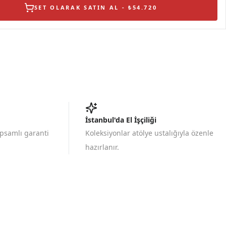
SET OLARAK SATIN AL - ₺54.720
İstanbul'da El İşçiliği
apsamlı garanti
Koleksiyonlar atölye ustalığıyla özenle
hazırlanır.