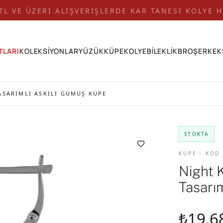
 TL VE ÜZERİ ALIŞVERİŞLERDE KAR TANESİ KOLYE H
TLARI
KOLEKSİYONLAR
YÜZÜK
KÜPE
KOLYE
BİLEKLİK
BROŞ
ERKEK
ASARIMLI ASKILI GÜMÜŞ KÜPE
STOKTA
KÜPE · KOD
Night 
Tasarı
₺19.6