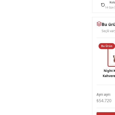
Kol
14 Gün 
Bu ürü
Seçili va
Bu Ürün
Night 
Kahvere
Tasarımlı
Ayrı ayrı
₺54.720