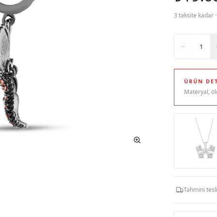
3 taksite kadar 
Adet
1
ÜRÜN DET
Materyal, öl
Tahmini tes