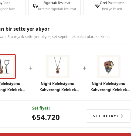
ay İade
Sigortalı Teslimat
Özel Paketleme
İçinde İade
Ücretsiz Sigortalı Teslimat
Hediye Paketi
n bir sette yer alıyor
ryant 3 parçalık sette yer alıyor; set sepete tek paket olarak eklenir.
+
+
Koleksiyonu
Night Koleksiyonu
Night Koleksiyonu
ngi Kelebek
Kahverengi Kelebek
Kahverengi Kelebek
 Askılı Gümüş
Tasarımlı Zincirli Gümüş
Tasarımlı Gümüş Yüzük
Küpe
Kolye
Set fiyatı
₺54.720
SET DETAYI