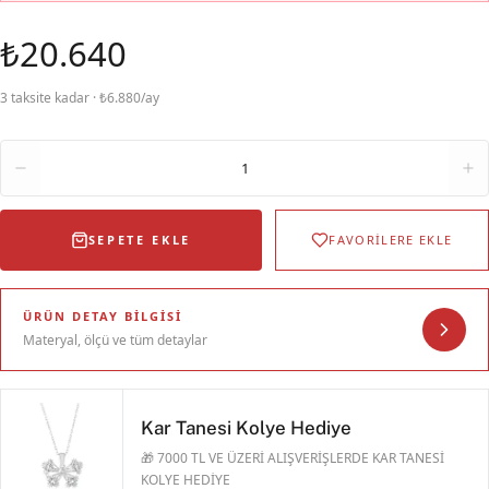
₺20.640
3 taksite kadar · ₺6.880/ay
Adet
1
SEPETE EKLE
FAVORİLERE EKLE
ÜRÜN DETAY BILGISI
Materyal, ölçü ve tüm detaylar
Kar Tanesi Kolye Hediye
🎁 7000 TL VE ÜZERİ ALIŞVERİŞLERDE KAR TANESİ
KOLYE HEDİYE