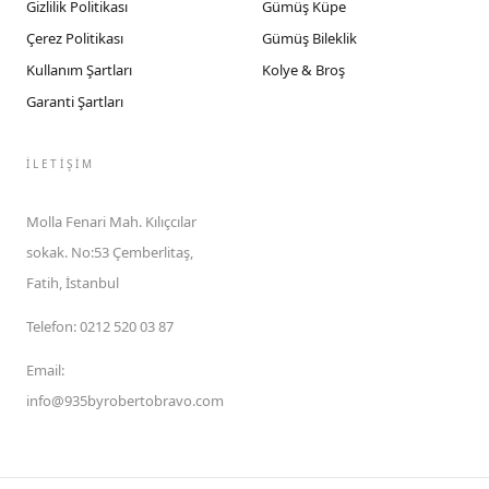
Gizlilik Politikası
Gümüş Küpe
Çerez Politikası
Gümüş Bileklik
Kullanım Şartları
Kolye & Broş
Garanti Şartları
İLETIŞIM
Molla Fenari Mah. Kılıçcılar
sokak. No:53 Çemberlitaş,
Fatih, İstanbul
Telefon
:
0212 520 03 87
Email
:
info@935byrobertobravo.com