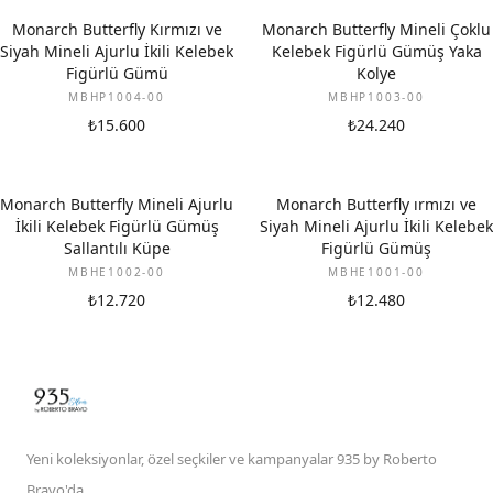
Monarch Butterfly Kırmızı ve
Monarch Butterfly Mineli Çoklu
Siyah Mineli Ajurlu İkili Kelebek
Kelebek Figürlü Gümüş Yaka
Figürlü Gümü
Kolye
MBHP1004-00
MBHP1003-00
₺15.600
₺24.240
Monarch Butterfly Mineli Ajurlu
Monarch Butterfly ırmızı ve
İkili Kelebek Figürlü Gümüş
Siyah Mineli Ajurlu İkili Kelebek
Sallantılı Küpe
Figürlü Gümüş
MBHE1002-00
MBHE1001-00
₺12.720
₺12.480
Yeni koleksiyonlar, özel seçkiler ve kampanyalar 935 by Roberto
Bravo'da.