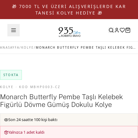
🎁 7000 TL VE ÜZERİ ALIŞVERİŞLERDE KAR
TANESİ KOLYE HEDİYE 🎁
ANASAYFA
/
KOLYE
/
MONARCH BUTTERFLY PEMBE TAŞLI KELEBEK FIGÜRLÜ DÖVME GÜMÜŞ DOKULU KOLYE
STOKTA
KOLYE · KOD MBHP0003-CZ
Monarch Butterfly Pembe Taşlı Kelebek
Figürlü Dövme Gümüş Dokulu Kolye
Son 24 saatte 100 kişi baktı
Yalnızca 1 adet kaldı