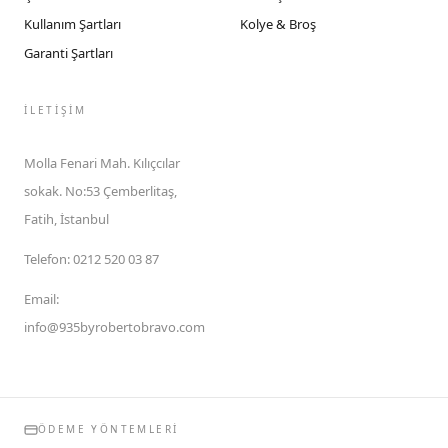
Kullanım Şartları
Kolye & Broş
Garanti Şartları
İLETIŞIM
Molla Fenari Mah. Kılıçcılar
sokak. No:53 Çemberlitaş,
Fatih, İstanbul
Telefon
:
0212 520 03 87
Email
:
info@935byrobertobravo.com
ÖDEME YÖNTEMLERI