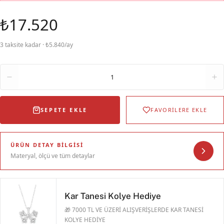
₺17.520
3 taksite kadar · ₺5.840/ay
Adet
1
SEPETE EKLE
FAVORİLERE EKLE
ÜRÜN DETAY BILGISI
Materyal, ölçü ve tüm detaylar
Kar Tanesi Kolye Hediye
🎁 7000 TL VE ÜZERİ ALIŞVERİŞLERDE KAR TANESİ
KOLYE HEDİYE