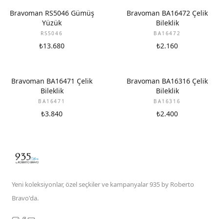
Bravoman RS5046 Gümüş
Bravoman BA16472 Çelik
Yüzük
Bileklik
RS5046
BA16472
₺13.680
₺2.160
Bravoman BA16471 Çelik
Bravoman BA16316 Çelik
Bileklik
Bileklik
BA16471
BA16316
₺3.840
₺2.400
Yeni koleksiyonlar, özel seçkiler ve kampanyalar 935 by Roberto
Bravo'da.