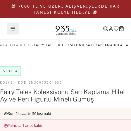
🎁 7000 TL VE ÜZERİ ALIŞVERİŞLERDE KAR
TANESİ KOLYE HEDİYE 🎁
ANASAYFA
/
KOLYE
/
FAIRY TALES KOLEKSIYONU SARI KAPLAMA HILAL AY VE PERI FIGÜRLÜ MINELI GÜMÜŞ
STOKTA
KOLYE · KOD 2NS0073201300
Fairy Tales Koleksiyonu Sarı Kaplama Hilal
Ay ve Peri Figürlü Mineli Gümüş
Son 24 saatte 50 kişi baktı
Yalnızca 1 adet kaldı