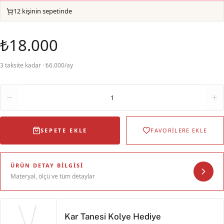
12 kişinin sepetinde
₺18.000
3 taksite kadar · ₺6.000/ay
Adet
1
SEPETE EKLE
FAVORİLERE EKLE
ÜRÜN DETAY BILGISI
Materyal, ölçü ve tüm detaylar
Kar Tanesi Kolye Hediye