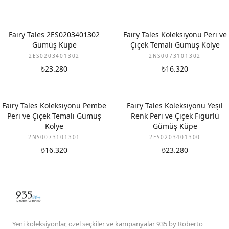
Fairy Tales 2ES0203401302
Fairy Tales Koleksiyonu Peri ve
Gümüş Küpe
Çiçek Temalı Gümüş Kolye
2ES0203401302
2NS0073101302
₺23.280
₺16.320
Fairy Tales Koleksiyonu Pembe
Fairy Tales Koleksiyonu Yeşil
Peri ve Çiçek Temalı Gümüş
Renk Peri ve Çiçek Figürlü
Kolye
Gümüş Küpe
2NS0073101301
2ES0203401300
₺16.320
₺23.280
Yeni koleksiyonlar, özel seçkiler ve kampanyalar 935 by Roberto