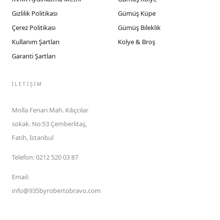
Gizlilik Politikası
Gümüş Küpe
Çerez Politikası
Gümüş Bileklik
Kullanım Şartları
Kolye & Broş
Garanti Şartları
İLETIŞIM
Molla Fenari Mah. Kılıçcılar
sokak. No:53 Çemberlitaş,
Fatih, İstanbul
Telefon
:
0212 520 03 87
Email
:
info@935byrobertobravo.com