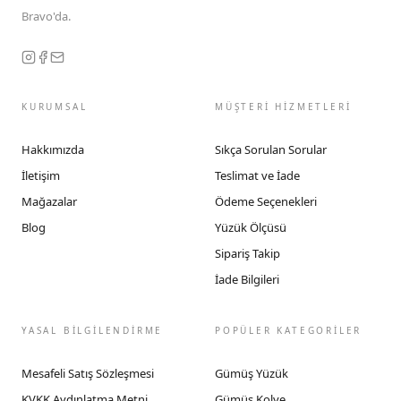
Bravo'da.
KURUMSAL
MÜŞTERİ HİZMETLERİ
Hakkımızda
Sıkça Sorulan Sorular
İletişim
Teslimat ve İade
Mağazalar
Ödeme Seçenekleri
Blog
Yüzük Ölçüsü
Sipariş Takip
İade Bilgileri
YASAL BİLGİLENDİRME
POPÜLER KATEGORİLER
Mesafeli Satış Sözleşmesi
Gümüş Yüzük
KVKK Aydınlatma Metni
Gümüş Kolye