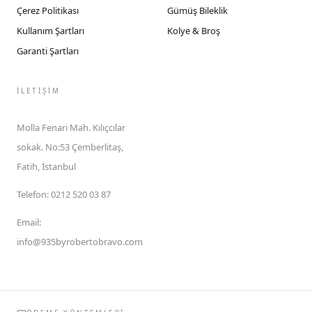
Çerez Politikası
Gümüş Bileklik
Kullanım Şartları
Kolye & Broş
Garanti Şartları
İLETIŞIM
Molla Fenari Mah. Kılıçcılar
sokak. No:53 Çemberlitaş,
Fatih, İstanbul
Telefon
:
0212 520 03 87
Email
:
info@935byrobertobravo.com