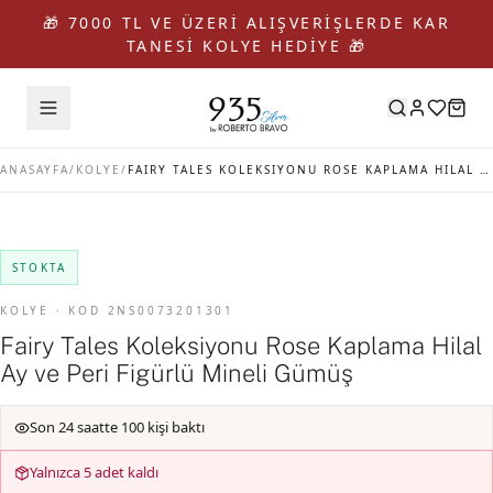
🎁 7000 TL VE ÜZERİ ALIŞVERİŞLERDE KAR
TANESİ KOLYE HEDİYE 🎁
ANASAYFA
/
KOLYE
/
FAIRY TALES KOLEKSIYONU ROSE KAPLAMA HILAL AY VE PERI FIGÜRLÜ MINELI GÜMÜŞ
STOKTA
KOLYE · KOD 2NS0073201301
Fairy Tales Koleksiyonu Rose Kaplama Hilal
Ay ve Peri Figürlü Mineli Gümüş
Son 24 saatte 100 kişi baktı
Yalnızca 5 adet kaldı