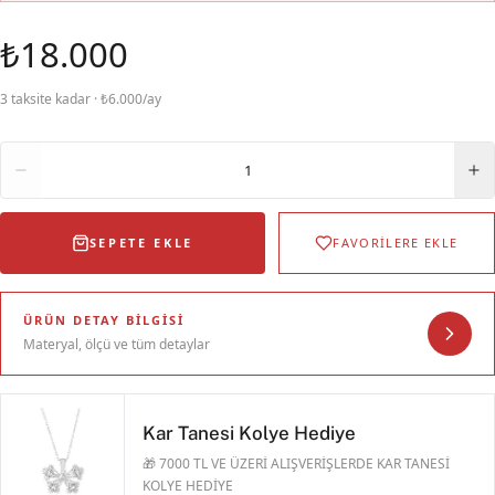
₺18.000
3 taksite kadar · ₺6.000/ay
Adet
1
SEPETE EKLE
FAVORİLERE EKLE
ÜRÜN DETAY BILGISI
Materyal, ölçü ve tüm detaylar
Kar Tanesi Kolye Hediye
🎁 7000 TL VE ÜZERİ ALIŞVERİŞLERDE KAR TANESİ
KOLYE HEDİYE