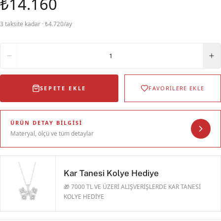
₺14.160
3 taksite kadar · ₺4.720/ay
Adet
1
SEPETE EKLE
FAVORİLERE EKLE
ÜRÜN DETAY BILGISI
Materyal, ölçü ve tüm detaylar
Kar Tanesi Kolye Hediye
🎁 7000 TL VE ÜZERİ ALIŞVERİŞLERDE KAR TANESİ
KOLYE HEDİYE