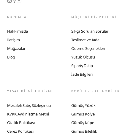
KURUMSAL
MÜŞTERİ HİZMETLERİ
Hakkımızda
Sıkça Sorulan Sorular
İletişim
Teslimat ve İade
Mağazalar
Ödeme Seçenekleri
Blog
Yüzük Ölçüsü
Sipariş Takip
İade Bilgileri
YASAL BİLGİLENDİRME
POPÜLER KATEGORİLER
Mesafeli Satış Sözleşmesi
Gümüş Yüzük
KVKK Aydınlatma Metni
Gümüş Kolye
Gizlilik Politikası
Gümüş Küpe
Çerez Politikası
Gümüş Bileklik