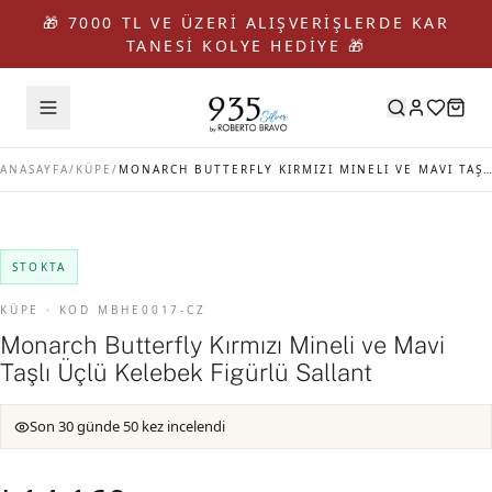
🎁 7000 TL VE ÜZERİ ALIŞVERİŞLERDE KAR
TANESİ KOLYE HEDİYE 🎁
ANASAYFA
/
KÜPE
/
MONARCH BUTTERFLY KIRMIZI MINELI VE MAVI TAŞLI ÜÇLÜ KELEBEK FIGÜRLÜ SALLANT
STOKTA
KÜPE · KOD MBHE0017-CZ
Monarch Butterfly Kırmızı Mineli ve Mavi
Taşlı Üçlü Kelebek Figürlü Sallant
Son 30 günde 50 kez incelendi