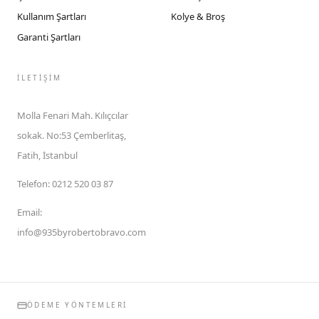
Kullanım Şartları
Kolye & Broş
Garanti Şartları
İLETIŞIM
Molla Fenari Mah. Kılıçcılar
sokak. No:53 Çemberlitaş,
Fatih, İstanbul
Telefon
:
0212 520 03 87
Email
:
info@935byrobertobravo.com
ÖDEME YÖNTEMLERI