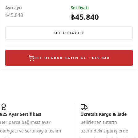
Tasarımlı Askılı
Tasarımlı
Tasarımlı
Gerçekçi
Ayrı ayrı
Gümüş Küpe
Zincirli Gümüş
Set fiyatı
Gümüş Yüzük
Kelebek Gümüş
Kolye
Bileklik
₺45.840
₺45.840
SET DETAYI
SET OLARAK SATIN AL - ₺45.840
925 Ayar Sertifikası
Ücretsiz Kargo & İade
Her parça bağımsız ayar
Belirlenen tutarın
damgası ve sertifikayla teslim
üzerindeki siparişlerde