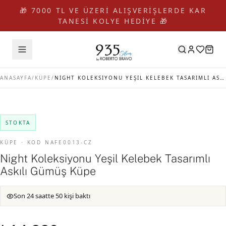
🎁 7000 TL VE ÜZERİ ALIŞVERİŞLERDE KAR
TANESİ KOLYE HEDİYE 🎁
ANASAYFA
/
KÜPE
/
NIGHT KOLEKSIYONU YEŞIL KELEBEK TASARIMLI ASKILI GÜMÜŞ KÜPE
STOKTA
KÜPE · KOD NAFE0013-CZ
Night Koleksiyonu Yeşil Kelebek Tasarımlı
Askılı Gümüş Küpe
Son 24 saatte 50 kişi baktı