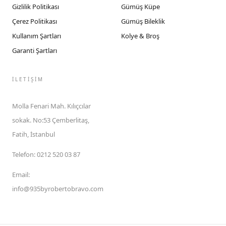
Gizlilik Politikası
Gümüş Küpe
Çerez Politikası
Gümüş Bileklik
Kullanım Şartları
Kolye & Broş
Garanti Şartları
İLETIŞIM
Molla Fenari Mah. Kılıçcılar
sokak. No:53 Çemberlitaş,
Fatih, İstanbul
Telefon
:
0212 520 03 87
Email
:
info@935byrobertobravo.com