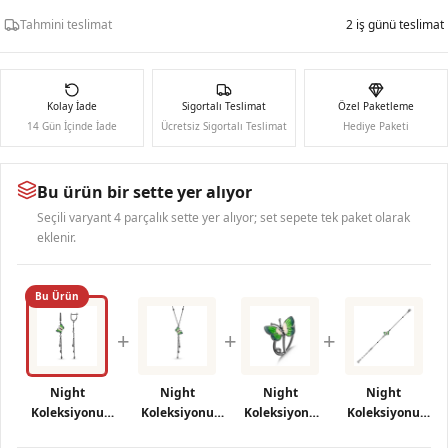
Tahmini teslimat
2 iş günü teslimat
Kolay İade
Sigortalı Teslimat
Özel Paketleme
14 Gün İçinde İade
Ücretsiz Sigortalı Teslimat
Hediye Paketi
Bu ürün bir sette yer alıyor
Seçili varyant 4 parçalık sette yer alıyor; set sepete tek paket olarak
eklenir.
Bu Ürün
+
+
+
Night
Night
Night
Night
Koleksiyonu
Koleksiyonu
Koleksiyonu
Koleksiyonu
Yeşil Kelebek
Yeşil Kelebek
Yeşil Kelebek
Yeşil Mineli