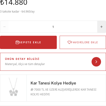
₺14.880
3 taksite kadar · ₺4.960/ay
Adet
1
SEPETE EKLE
FAVORİLERE EKLE
ÜRÜN DETAY BILGISI
Materyal, ölçü ve tüm detaylar
Kar Tanesi Kolye Hediye
🎁 7000 TL VE ÜZERİ ALIŞVERİŞLERDE KAR TANESİ
KOLYE HEDİYE