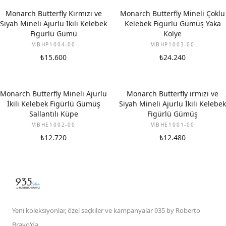
Monarch Butterfly Kırmızı ve
Monarch Butterfly Mineli Çoklu
Siyah Mineli Ajurlu İkili Kelebek
Kelebek Figürlü Gümüş Yaka
Figürlü Gümü
Kolye
MBHP1004-00
MBHP1003-00
₺15.600
₺24.240
Monarch Butterfly Mineli Ajurlu
Monarch Butterfly ırmızı ve
İkili Kelebek Figürlü Gümüş
Siyah Mineli Ajurlu İkili Kelebek
Sallantılı Küpe
Figürlü Gümüş
MBHE1002-00
MBHE1001-00
₺12.720
₺12.480
Yeni koleksiyonlar, özel seçkiler ve kampanyalar 935 by Roberto
Bravo'da.