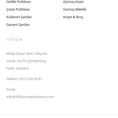
Gizlilik Politikası
Gümüş Küpe
Çerez Politikası
Gümüş Bileklik
Kullanım Şartları
Kolye & Broş
Garanti Şartları
İLETIŞIM
Molla Fenari Mah. Kılıçcılar
sokak. No:53 Çemberlitaş,
Fatih, İstanbul
Telefon
:
0212 520 03 87
Email
:
info@935byrobertobravo.com