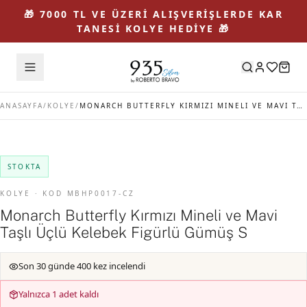
🎁 7000 TL VE ÜZERİ ALIŞVERİŞLERDE KAR
TANESİ KOLYE HEDİYE 🎁
ANASAYFA
/
KOLYE
/
MONARCH BUTTERFLY KIRMIZI MINELI VE MAVI TAŞLI ÜÇLÜ KELEBEK FIGÜRLÜ GÜMÜŞ S
STOKTA
KOLYE · KOD MBHP0017-CZ
Monarch Butterfly Kırmızı Mineli ve Mavi
Taşlı Üçlü Kelebek Figürlü Gümüş S
Son 30 günde 400 kez incelendi
Yalnızca 1 adet kaldı