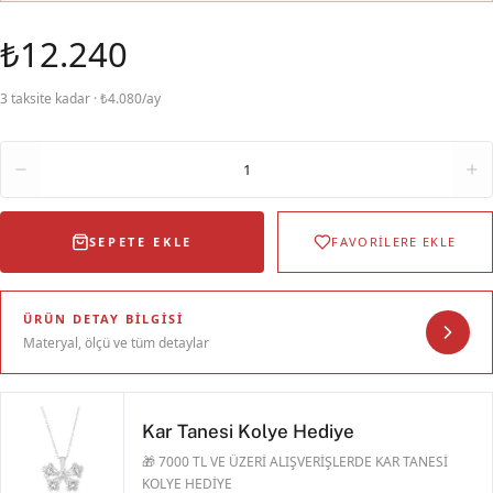
₺12.240
3 taksite kadar · ₺4.080/ay
Adet
1
SEPETE EKLE
FAVORİLERE EKLE
ÜRÜN DETAY BILGISI
Materyal, ölçü ve tüm detaylar
Kar Tanesi Kolye Hediye
🎁 7000 TL VE ÜZERİ ALIŞVERİŞLERDE KAR TANESİ
KOLYE HEDİYE