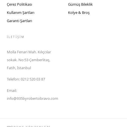
Çerez Politikası
Gümüş Bileklik
Kullanım Şartları
Kolye & Broş
Garanti Şartları
İLETIŞIM
Molla Fenari Mah. Kılıçcılar
sokak. No:53 Çemberlitaş,
Fatih, İstanbul
Telefon
:
0212 520 03 87
Email
:
info@935byrobertobravo.com