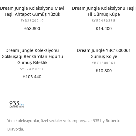
Dream Jungle Koleksiyonu Mavi
Dream Jungle Koleksiyonu Taşlı
Taşlı Ahtapot Gümüş Yüzük
Fil Gümüş Küpe
SYR23X0210
SYE24B033B
₺58.800
₺14.400
Dream Jungle Koleksiyonu
Dream Jungle YBC1600061
Gökkuşağı Renkli Yılan Figürlü
Gümüş Kolye
Gümüş Bileklik
YBC1600061
SYC24M025C
₺10.800
₺103.440
Yeni koleksiyonlar, özel seçkiler ve kampanyalar 935 by Roberto
Bravo'da.