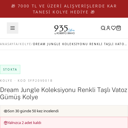
🎁 7000 TL VE ÜZERİ ALIŞVERİŞLERDE KAR
TANESİ KOLYE HEDİYE 🎁
ANASAYFA
/
KOLYE
/
DREAM JUNGLE KOLEKSIYONU RENKLI TAŞLI VATOZ GÜMÜŞ KOLYE
STOKTA
KOLYE · KOD SYP20V001B
Dream Jungle Koleksiyonu Renkli Taşlı Vatoz
Gümüş Kolye
Son 30 günde 50 kez incelendi
Yalnızca 2 adet kaldı