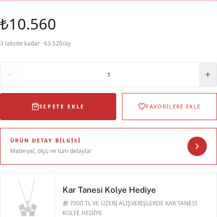
₺10.560
3 taksite kadar · ₺3.520/ay
Adet
1
SEPETE EKLE
FAVORİLERE EKLE
ÜRÜN DETAY BILGISI
Materyal, ölçü ve tüm detaylar
Kar Tanesi Kolye Hediye
🎁 7000 TL VE ÜZERİ ALIŞVERİŞLERDE KAR TANESİ
KOLYE HEDİYE