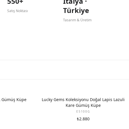
550+
İtalya ·
Türkiye
Satış Noktası
Tasarım & Üretim
A Gümüş Küpe
Lucky Gems Koleksiyonu Doğal Lapis Lazuli
Kare Gümüş Küpe
E5100G
₺2.880