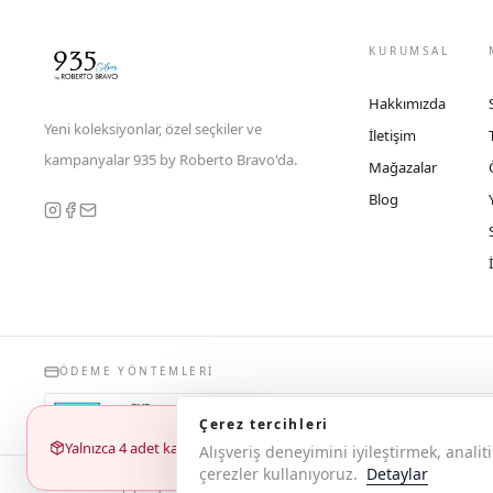
KURUMSAL
Hakkımızda
Yeni koleksiyonlar, özel seçkiler ve
İletişim
kampanyalar 935 by Roberto Bravo'da.
Mağazalar
Blog
ÖDEME YÖNTEMLERI
Çerez tercihleri
Yalnızca 4 adet kaldı
Alışveriş deneyimini iyileştirmek, anal
çerezler kullanıyoruz.
Detaylar
© 2026 Copyright 935 by Roberto Bravo