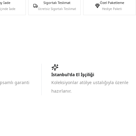
ay İade
Sigortalı Teslimat
Özel Paketleme
İçinde İade
Ücretsiz Sigortalı Teslimat
Hediye Paketi
İstanbul'da El İşçiliği
apsamlı garanti
Koleksiyonlar atölye ustalığıyla özenle
hazırlanır.