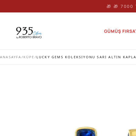
🎁 🎁 7000
GÜMÜŞ FIRSA
ANASAYFA
/
KÜPE
/
LUCKY GEMS KOLEKSIYONU SARI ALTIN KAPLA