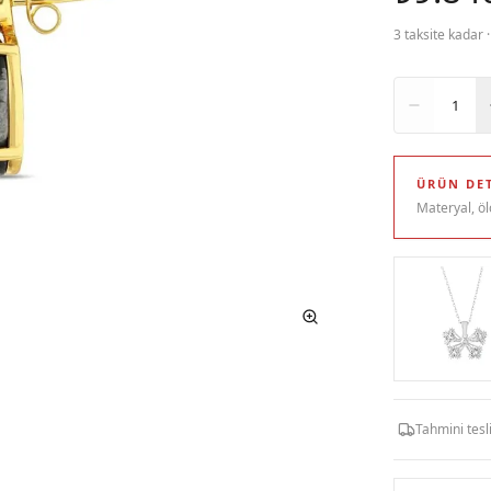
3 taksite kadar 
Adet
1
ÜRÜN DET
Materyal, öl
Tahmini tes