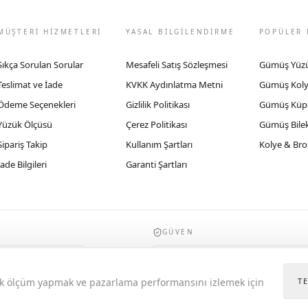
MÜŞTERİ HİZMETLERİ
YASAL BİLGİLENDİRME
POPÜLER 
Sıkça Sorulan Sorular
Mesafeli Satış Sözleşmesi
Gümüş Yüz
Teslimat ve İade
KVKK Aydınlatma Metni
Gümüş Kol
Ödeme Seçenekleri
Gizlilik Politikası
Gümüş Küp
Yüzük Ölçüsü
Çerez Politikası
Gümüş Bilek
Sipariş Takip
Kullanım Şartları
Kolye & Bro
İade Bilgileri
Garanti Şartları
GÜVEN
935byrobertobravo.com, Ticaret Bakanlığı E
itik ölçüm yapmak ve pazarlama performansını izlemek için
T