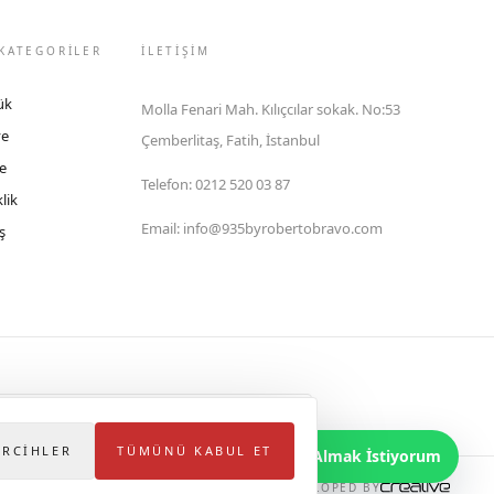
KATEGORİLER
İLETIŞIM
ük
Molla Fenari Mah. Kılıçcılar sokak. No:53
ye
Çemberlitaş, Fatih, İstanbul
e
Telefon
:
0212 520 03 87
lik
Email
:
info@935byrobertobravo.com
ş
lektronik Ticaret Bilgi Sistemi (ETBİS)'ne kayıtlıdır.
ERCIHLER
TÜMÜNÜ KABUL ET
Bilgi Almak İstiyorum
DEVELOPED BY