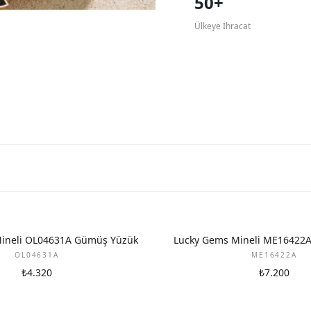
50+
Ülkeye İhracat
ineli OL04631A Gümüş Yüzük
Lucky Gems Mineli ME16422
OL04631A
ME16422A
₺4.320
₺7.200