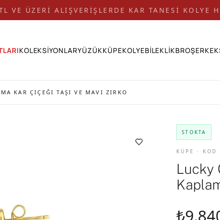
 TL VE ÜZERİ ALIŞVERİŞLERDE KAR TANESİ KOLYE H
TLARI
KOLEKSİYONLAR
YÜZÜK
KÜPE
KOLYE
BİLEKLİK
BROŞ
ERKEK
MA KAR ÇIÇEĞI TAŞI VE MAVI ZIRKO
STOKTA
KÜPE · KOD
Lucky 
Kaplam
₺9.84