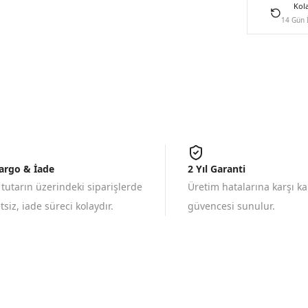
Kol
14 Gün 
Kargo & İade
2 Yıl Garanti
 tutarın üzerindeki siparişlerde
Üretim hatalarına karşı k
siz, iade süreci kolaydır.
güvencesi sunulur.