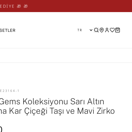
EDİYE 🎁 🎁
SETLER
 E23164-1
Gems Koleksiyonu Sarı Altın
a Kar Çiçeği Taşı ve Mavi Zirko
0