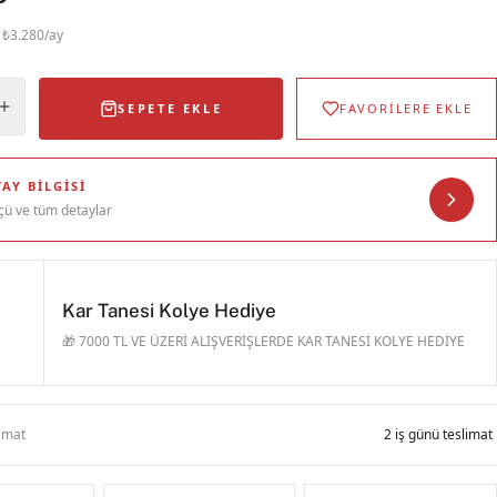
· ₺3.280/ay
SEPETE EKLE
FAVORİLERE EKLE
AY BILGISI
çü ve tüm detaylar
Kar Tanesi Kolye Hediye
🎁 7000 TL VE ÜZERİ ALIŞVERİŞLERDE KAR TANESİ KOLYE HEDİYE
limat
2 iş günü teslimat