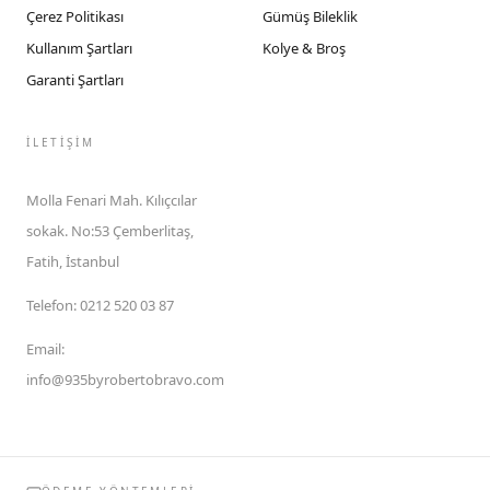
Çerez Politikası
Gümüş Bileklik
Kullanım Şartları
Kolye & Broş
Garanti Şartları
İLETIŞIM
Molla Fenari Mah. Kılıçcılar
sokak. No:53 Çemberlitaş,
Fatih, İstanbul
Telefon
:
0212 520 03 87
Email
:
info@935byrobertobravo.com