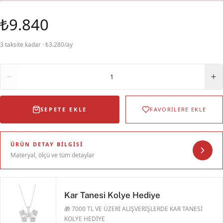
₺9.840
3 taksite kadar · ₺3.280/ay
Adet
1
SEPETE EKLE
FAVORİLERE EKLE
ÜRÜN DETAY BILGISI
Materyal, ölçü ve tüm detaylar
Kar Tanesi Kolye Hediye
🎁 7000 TL VE ÜZERİ ALIŞVERİŞLERDE KAR TANESİ
KOLYE HEDİYE