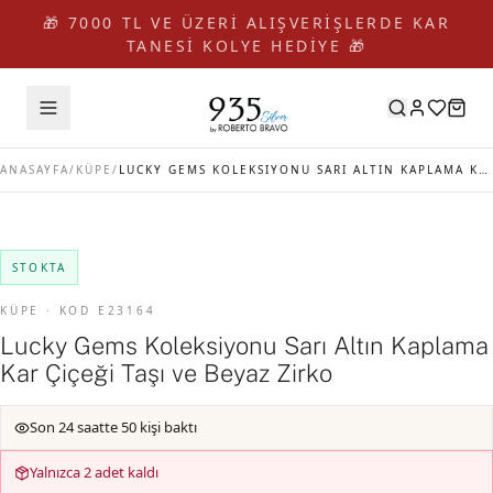
🎁 7000 TL VE ÜZERİ ALIŞVERİŞLERDE KAR
TANESİ KOLYE HEDİYE 🎁
ANASAYFA
/
KÜPE
/
LUCKY GEMS KOLEKSIYONU SARI ALTIN KAPLAMA KAR ÇIÇEĞI TAŞI VE BEYAZ ZIRKO
STOKTA
KÜPE · KOD E23164
Lucky Gems Koleksiyonu Sarı Altın Kaplama
Kar Çiçeği Taşı ve Beyaz Zirko
Son 24 saatte 50 kişi baktı
Yalnızca 2 adet kaldı