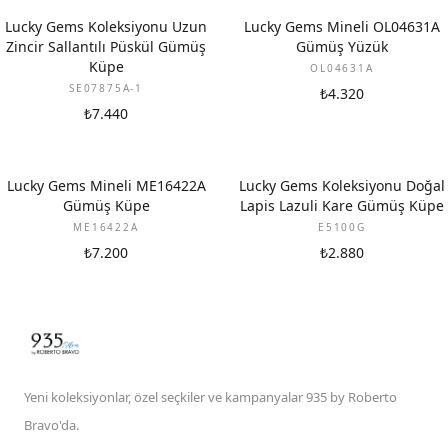
Lucky Gems Koleksiyonu Uzun
Lucky Gems Mineli OL04631A
Zincir Sallantılı Püskül Gümüş
Gümüş Yüzük
Küpe
OL04631A
SE07875A-1
₺4.320
₺7.440
Lucky Gems Mineli ME16422A
Lucky Gems Koleksiyonu Doğal
Gümüş Küpe
Lapis Lazuli Kare Gümüş Küpe
ME16422A
E5100G
₺7.200
₺2.880
Yeni koleksiyonlar, özel seçkiler ve kampanyalar 935 by Roberto
Bravo'da.