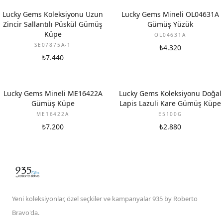
Lucky Gems Koleksiyonu Uzun
Lucky Gems Mineli OL04631A
Zincir Sallantılı Püskül Gümüş
Gümüş Yüzük
Küpe
OL04631A
SE07875A-1
₺4.320
₺7.440
Lucky Gems Mineli ME16422A
Lucky Gems Koleksiyonu Doğal
Gümüş Küpe
Lapis Lazuli Kare Gümüş Küpe
ME16422A
E5100G
₺7.200
₺2.880
Yeni koleksiyonlar, özel seçkiler ve kampanyalar 935 by Roberto
Bravo'da.