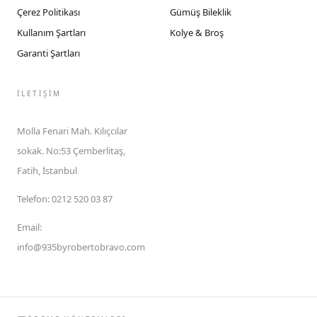
Çerez Politikası
Gümüş Bileklik
Kullanım Şartları
Kolye & Broş
Garanti Şartları
İLETIŞIM
Molla Fenari Mah. Kılıçcılar
sokak. No:53 Çemberlitaş,
Fatih, İstanbul
Telefon
:
0212 520 03 87
Email
:
info@935byrobertobravo.com