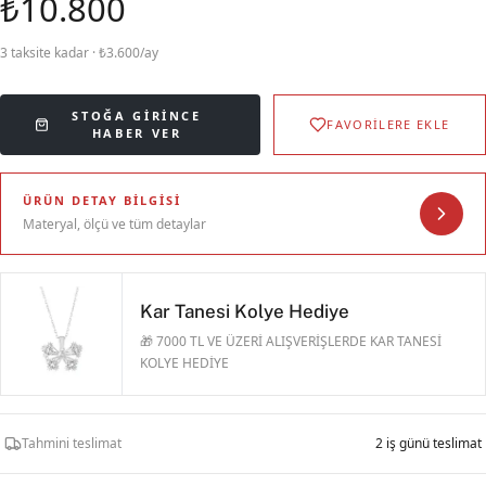
₺10.800
3 taksite kadar · ₺3.600/ay
STOĞA GIRINCE
FAVORİLERE EKLE
HABER VER
ÜRÜN DETAY BILGISI
Materyal, ölçü ve tüm detaylar
Kar Tanesi Kolye Hediye
🎁 7000 TL VE ÜZERİ ALIŞVERİŞLERDE KAR TANESİ
KOLYE HEDİYE
Tahmini teslimat
2 iş günü teslimat