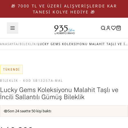
🎁 7000 TL VE ÜZERİ ALIŞVERİŞLERDE KAR
TANESİ KOLYE HEDİYE 🎁
ANASAYFA
/
BİLEKLİK
/
LUCKY GEMS KOLEKSIYONU MALAHIT TAŞLI VE İNCILI SALLANTILI GÜMÜŞ BILEKLIK
TÜKENDI
BİLEKLİK · KOD SB13257A-MAL
Lucky Gems Koleksiyonu Malahit Taşlı ve
İncili Sallantılı Gümüş Bileklik
Son 24 saatte 50 kişi baktı