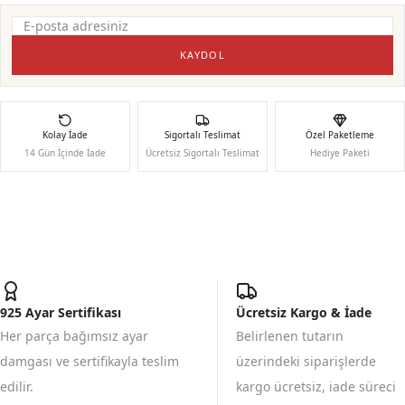
KAYDOL
Kolay İade
Sigortalı Teslimat
Özel Paketleme
14 Gün İçinde İade
Ücretsiz Sigortalı Teslimat
Hediye Paketi
925 Ayar Sertifikası
Ücretsiz Kargo & İade
Her parça bağımsız ayar
Belirlenen tutarın
damgası ve sertifikayla teslim
üzerindeki siparişlerde
edilir.
kargo ücretsiz, iade süreci