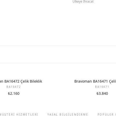
Ülkeye İhracat
n BA16472 Çelik Bileklik
Bravoman BA16471 Çelik 
BA16472
BA16471
₺2.160
₺3.840
MÜŞTERİ HİZMETLERİ
YASAL BİLGİLENDİRME
POPÜLER 