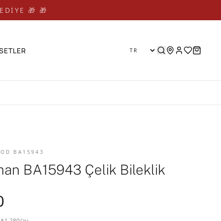
EDİYE 🎁 🎁
SETLER
 KOD BA15943
an BA15943 Çelik Bileklik
0
· ₺1.280/ay