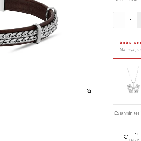
Adet
1
ÜRÜN DET
Materyal, öl
Tahmini tes
Kol
14 Gün 