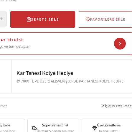
SEPETE EKLE
FAVORİLERE EKLE
AY BILGISI
çü ve tüm detaylar
Kar Tanesi Kolye Hediye
🎁 7000 TL VE ÜZERİ ALIŞVERİŞLERDE KAR TANESİ KOLYE HEDİYE
limat
2 iş günü teslimat
ay İade
Sigortalı Teslimat
Özel Paketleme
İçinde İade
Ücretsiz Sigortalı Teslimat
Hediye Paketi