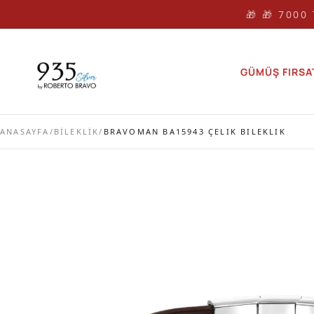
🎁 🎁 7000
GÜMÜŞ FIRSA
ANASAYFA
/
BİLEKLİK
/
BRAVOMAN BA15943 ÇELIK BILEKLIK