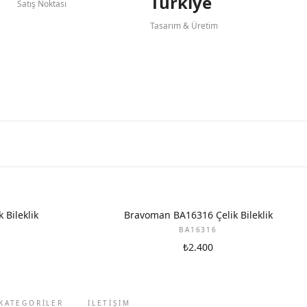
Türkiye
Satış Noktası
Tasarım & Üretim
Bileklik
Bravoman BA16316 Çelik Bileklik
BA16316
₺2.400
KATEGORİLER
İLETIŞIM