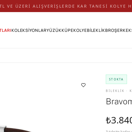
 TL VE ÜZERİ ALIŞVERİŞLERDE KAR TANESİ KOLYE H
TLARI
KOLEKSİYONLAR
YÜZÜK
KÜPE
KOLYE
BİLEKLİK
BROŞ
ERKEK
STOKTA
BİLEKLİK ·
Bravom
₺3.84
3 taksite kadar 