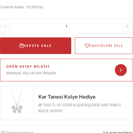
3 taksite kadar · ₺5.600/ay
Adet
1
SEPETE EKLE
FAVORİLERE EKLE
ÜRÜN DETAY BILGISI
Materyal, ölçü ve tüm detaylar
Kar Tanesi Kolye Hediye
🎁 7000 TL VE ÜZERİ ALIŞVERİŞLERDE KAR TANESİ
KOLYE HEDİYE
Tahmini teslimat
2 iş günü teslimat