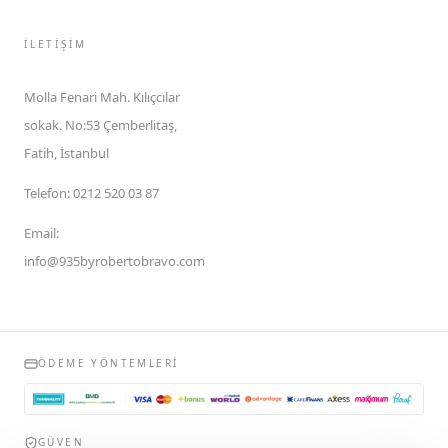
İLETIŞIM
Molla Fenari Mah. Kılıçcılar
sokak. No:53 Çemberlitaş,
Fatih, İstanbul
Telefon
:
0212 520 03 87
Email
:
info@935byrobertobravo.com
ÖDEME YÖNTEMLERI
GÜVEN