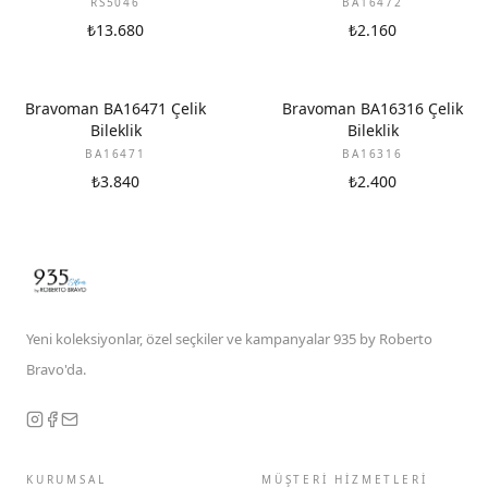
RS5046
BA16472
₺13.680
₺2.160
Bravoman BA16471 Çelik
Bravoman BA16316 Çelik
Bileklik
Bileklik
BA16471
BA16316
₺3.840
₺2.400
Yeni koleksiyonlar, özel seçkiler ve kampanyalar 935 by Roberto
Bravo'da.
KURUMSAL
MÜŞTERİ HİZMETLERİ