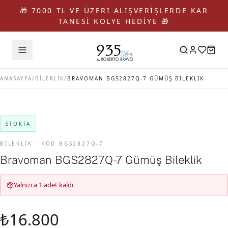
🎁 7000 TL VE ÜZERİ ALIŞVERİŞLERDE KAR
TANESİ KOLYE HEDİYE 🎁
ANASAYFA
/
BİLEKLİK
/
BRAVOMAN BGS2827Q-7 GÜMÜŞ BILEKLIK
STOKTA
BİLEKLİK · KOD BGS2827Q-7
Bravoman BGS2827Q-7 Gümüş Bileklik
Yalnızca 1 adet kaldı
₺16.800