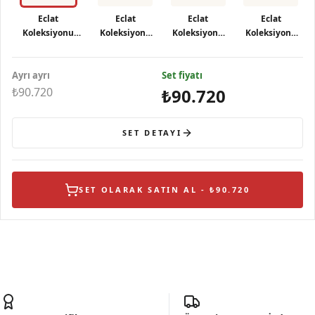
Eclat
Eclat
Eclat
Eclat
Koleksiyonu
Koleksiyonu
Koleksiyonu
Koleksiyonu
Pembe Kelebekli
Pembe
Pembe
Pembe
Gümüş Bileklik
Kelebekli
Kelebekli
Kelebekli
Ayrı ayrı
Gümüş Kolye
Set fiyatı
Gümüş Küpe
Gümüş Yüzük
₺90.720
₺90.720
SET DETAYI
SET OLARAK SATIN AL - ₺90.720