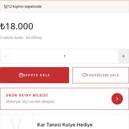
12 kişinin sepetinde
₺18.000
3 taksite kadar · ₺6.000/ay
Adet
1
SEPETE EKLE
FAVORİLERE EKLE
ÜRÜN DETAY BILGISI
Materyal, ölçü ve tüm detaylar
Kar Tanesi Kolye Hediye