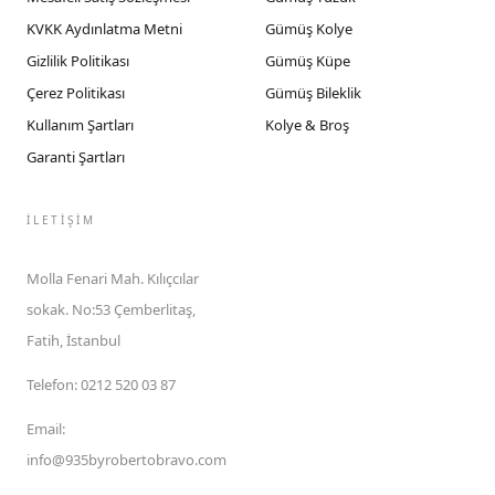
KVKK Aydınlatma Metni
Gümüş Kolye
Gizlilik Politikası
Gümüş Küpe
Çerez Politikası
Gümüş Bileklik
Kullanım Şartları
Kolye & Broş
Garanti Şartları
İLETIŞIM
Molla Fenari Mah. Kılıçcılar
sokak. No:53 Çemberlitaş,
Fatih, İstanbul
Telefon
:
0212 520 03 87
Email
:
info@935byrobertobravo.com