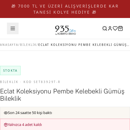
🎁 7000 TL VE ÜZERİ ALIŞVERİŞLERDE KAR
TANESİ KOLYE HEDİYE 🎁
ANASAYFA
/
BİLEKLİK
/
ECLAT KOLEKSIYONU PEMBE KELEBEKLI GÜMÜŞ BILEKLIK
STOKTA
BİLEKLİK · KOD SET83929T-R
Eclat Koleksiyonu Pembe Kelebekli Gümüş
Bileklik
Son 24 saatte 50 kişi baktı
Yalnızca 4 adet kaldı